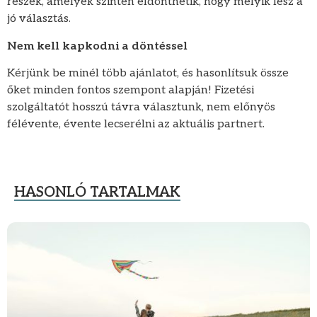
részek, amelyek szintén eldönthetik, hogy melyik lesz a
jó választás.
Nem kell kapkodni a döntéssel
Kérjünk be minél több ajánlatot, és hasonlítsuk össze
őket minden fontos szempont alapján! Fizetési
szolgáltatót hosszú távra választunk, nem előnyös
félévente, évente lecserélni az aktuális partnert.
HASONLÓ TARTALMAK