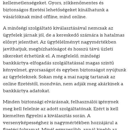
kellemetlenségeket. Gyors, zökkenőmentes és
biztonságos fizetési lehetőségeket kínálhatunk a
vásárlóknak mind offline, mind online.
A minőségi szolgáltató kiválasztásával nemcsak az
ügyfelek járnak jól, de a kereskedő számára is hatalmas
előnyt jelenthet. Az ügyfélélményt nagymértékben
javíthatjuk, megbízhatóságot és hosszú távú üzleti
sikereket érhetünk el. A megfelelő, minőségi
bankkártya-elfogadás szolgáltatással magas szintű
kényelmet, gyorsaságot és egyben biztonságot nyújtunk
az ügyfeleknek. Sokan még a mai napig tartanak az
online fizetéstől, mondván, nem adják meg akárkinek a
bankkártya adatokat.
Minden biztonsági elvárásnak, felhasználói igénynek
meg kell felelnie az adott szolgáltatónak. Ezért is kell
kiemelten figyelni a kiválasztás során. A
versenyképességhez is nagymértékben hozzájárul a
fizetési folyamat. Minél egyszerűbb, annál kisebb az