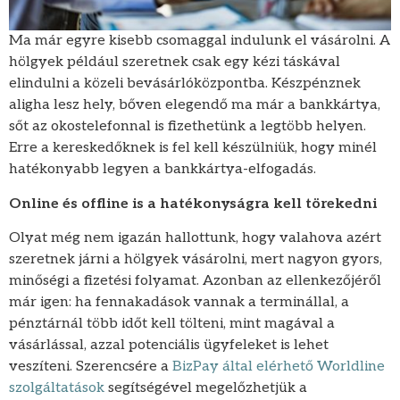
Ma már egyre kisebb csomaggal indulunk el vásárolni. A
hölgyek például szeretnek csak egy kézi táskával
elindulni a közeli bevásárlóközpontba. Készpénznek
aligha lesz hely, bőven elegendő ma már a bankkártya,
sőt az okostelefonnal is fizethetünk a legtöbb helyen.
Erre a kereskedőknek is fel kell készülniük, hogy minél
hatékonyabb legyen a bankkártya-elfogadás.
Online és offline is a hatékonyságra kell törekedni
Olyat még nem igazán hallottunk, hogy valahova azért
szeretnek járni a hölgyek vásárolni, mert nagyon gyors,
minőségi a fizetési folyamat. Azonban az ellenkezőjéről
már igen: ha fennakadások vannak a terminállal, a
pénztárnál több időt kell tölteni, mint magával a
vásárlással, azzal potenciális ügyfeleket is lehet
veszíteni. Szerencsére a
BizPay által elérhető Worldline
szolgáltatások
segítségével megelőzhetjük a