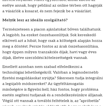
esélye annak, hogy például az online térben ott hagyják
a vásárlók a kosarat, és nem fejezik be a vásárlást.
Melyik lesz az ideális szolgáltató?
Természetesen a piacon ajánlatokat bőven találhatunk.
A legjobb, ha ezeket összehasonlítjuk. Sok kereskedő
elköveti azt a hibát, hogy csak a költségek alapján hozza
meg a döntést. Persze fontos az árak összehasonlítása,
hogy éppen milyen tranzakciós díjak, havi vagy éves
díjak, illetve szerződési kötelezettségek vannak.
Emellett azonban nem szabad elfeledkezni a
technológiai lehetőségekről. Valóban a legmodernebb
fizetési megoldásokat nyújtja? Sikeresen tudja integrálni
a legújabb módszereket? Az ügyféltámogatás
minőségére is figyelni kell, hisz fontos, hogy probléma
esetén segíteni tudjanak és a rendelkezésünkre álljanak.
Végül ott vannak a további feltételek is, az “apróbetűs”