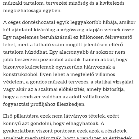
műszaki tartalom, tervezési minőség és a kivitelezés
megbízhatósága egyben.
A céges döntéshozatal egyik leggyakoribb hibája, amikor
két ajánlatot kizárólag a végösszeg alapján vetnek össze.
Egy napelemes beruházásnál ez különösen félrevezető
lehet, mert a látható szám mögött jelentősen eltérő
tartalom húzódhat. Egy alacsonyabb ár sokszor nem
jobb beszerzési pozícióból adódik, hanem abból, hogy
bizonyos kulcselemek egyszerűen hiányoznak a
konstrukcióból. Ilyen lehet a megfelelő villamos
védelem, a gondos műszaki tervezés, a statikai vizsgálat
vagy akár az a szakmai előkészítés, amely biztosítja,
hogy a rendszer valóban az adott vállalkozás
fogyasztási profiljához illeszkedjen.
Első pillantásra ezek nem látványos tételek, ezért
könnyű azt gondolni, hogy elhagyhatóak. A
gyakorlatban viszont pontosan ezek azok a részletek,
amelyek meghatározzák, hogy a rendszer az évtizedek