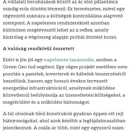
A vállalati beruházások között az ár első pillantásra
mindig erős döntési tényező. Ez természetes, mivel egy
cégvezető számára a költségek kontrollálása alapvető
szempont. A napelemes rendszereknél azonban
különösen megtévesztő lehet az a reflex, amely
kizárólag a végösszeg alapján próbál döntést hozni.
A valóság rendkívül összetett
Ezért is jön jól egy
napelemes tanácsadás
, amiben a
Green Geo tud segíteni. Egy céges projekt esetében nem
pusztán a panelek, inverterek és kábelek beszerzéséről
beszélünk, hanem egy hosszú évekre tervezett
energetikai infrastruktúráról, amelynek működése
közvetlenül befolyásolja az üzemeltetési költségeket, a
megtérülést és a működési biztonságot.
A túl olcsónak tűnő konstrukció gyakran éppen ott rejt
hiányosságokat, ahol azok később a legfájdalmasabban
jelentkeznek. A reális ár több, mint egy egyszerű szám: