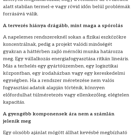
alatt stabilan termel-e vagy rövid időn belül problémák
forrásává válik.
A tervezés hiánya drágább, mint maga a spórolás
A napelemes rendszereknél sokan a fizikai eszközökre
koncentrálnak, pedig a projekt valódi minőségét
gyakran a háttérben zajló mérnöki munka határozza
meg. Egy vállalkozás energiafogyasztása ritkán lineáris.
Más a terhelés egy gyártóüzemben, egy logisztikai
központban, egy irodaházban vagy egy kereskedelmi
egységben. Ha a rendszer méretezése nem valós
fogyasztási adatok alapján történik, könnyen
előfordulhat túlméretezés vagy ellenkezőleg, elégtelen
kapacitás.
A gyengébb komponensek ára nem a számlán
jelenik meg
Egy olcsóbb ajánlat mögött állhat kevésbé megbízható