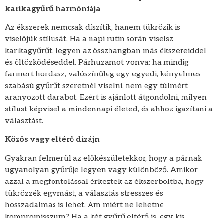
karikagyűrű harmóniája
Az ékszerek nemcsak díszítik, hanem tükrözik is
viselőjük stílusát. Ha a napi rutin során viselsz
karikagyűrűt, legyen az összhangban más ékszereiddel
és öltözködéseddel. Párhuzamot vonva: ha mindig
farmert hordasz, valószínűleg egy egyedi, kényelmes
szabású gyűrűt szeretnél viselni, nem egy túlmért
aranyozott darabot. Ezért is ajánlott átgondolni, milyen
stílust képvisel a mindennapi életed, és ahhoz igazítani a
választást.
Közös vagy eltérő dizájn
Gyakran felmerül az előkészületekkor, hogy a párnak
ugyanolyan gyűrűje legyen vagy különböző. Amikor
azzal a megfontolással érkeztek az ékszerboltba, hogy
tükrözzék egymást, a választás stresszes és
hosszadalmas is lehet. Ám miért ne lehetne
kompromisszum? Ha a két gyűrű eltérő is, egy kis