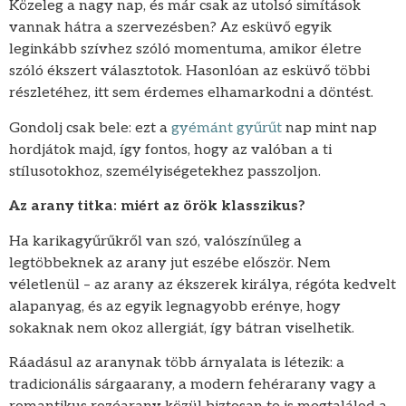
Közeleg a nagy nap, és már csak az utolsó simítások
vannak hátra a szervezésben? Az esküvő egyik
leginkább szívhez szóló momentuma, amikor életre
szóló ékszert választotok. Hasonlóan az esküvő többi
részletéhez, itt sem érdemes elhamarkodni a döntést.
Gondolj csak bele: ezt a
gyémánt gyűrűt
nap mint nap
hordjátok majd, így fontos, hogy az valóban a ti
stílusotokhoz, személyiségetekhez passzoljon.
Az arany titka: miért az örök klasszikus?
Ha karikagyűrűkről van szó, valószínűleg a
legtöbbeknek az arany jut eszébe először. Nem
véletlenül – az arany az ékszerek királya, régóta kedvelt
alapanyag, és az egyik legnagyobb erénye, hogy
sokaknak nem okoz allergiát, így bátran viselhetik.
Ráadásul az aranynak több árnyalata is létezik: a
tradicionális sárgaarany, a modern fehérarany vagy a