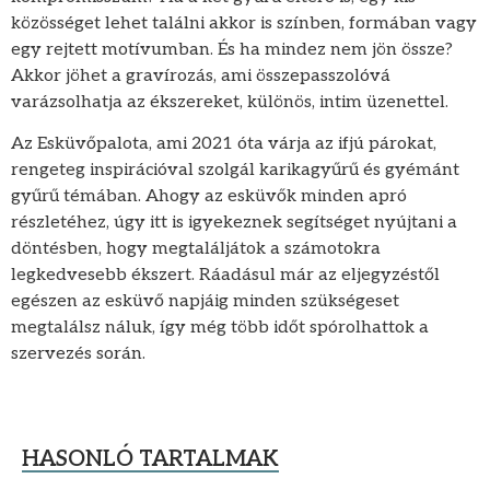
közösséget lehet találni akkor is színben, formában vagy
egy rejtett motívumban. És ha mindez nem jön össze?
Akkor jöhet a gravírozás, ami összepasszolóvá
varázsolhatja az ékszereket, különös, intim üzenettel.
Az Esküvőpalota, ami 2021 óta várja az ifjú párokat,
rengeteg inspirációval szolgál karikagyűrű és gyémánt
gyűrű témában. Ahogy az esküvők minden apró
részletéhez, úgy itt is igyekeznek segítséget nyújtani a
döntésben, hogy megtaláljátok a számotokra
legkedvesebb ékszert. Ráadásul már az eljegyzéstől
egészen az esküvő napjáig minden szükségeset
megtalálsz náluk, így még több időt spórolhattok a
szervezés során.
HASONLÓ TARTALMAK