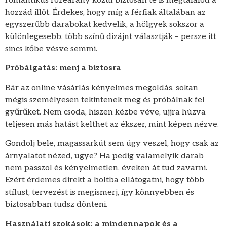
romantikus rozéarany közül biztosan te is megtalálod a
hozzád illőt. Érdekes, hogy míg a férfiak általában az
egyszerűbb darabokat kedvelik, a hölgyek sokszor a
különlegesebb, több színű dizájnt választják – persze itt
sincs kőbe vésve semmi.
Próbálgatás: menj a biztosra
Bár az online vásárlás kényelmes megoldás, sokan
mégis személyesen tekintenek meg és próbálnak fel
gyűrűket. Nem csoda, hiszen kézbe véve, ujjra húzva
teljesen más hatást kelthet az ékszer, mint képen nézve.
Gondolj bele, magassarkút sem úgy veszel, hogy csak az
árnyalatot nézed, ugye? Ha pedig valamelyik darab
nem passzol és kényelmetlen, éveken át tud zavarni.
Ezért érdemes direkt a boltba ellátogatni, hogy több
stílust, tervezést is megismerj, így könnyebben és
biztosabban tudsz dönteni.
Használati szokások: a mindennapok és a