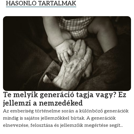
HASONLÓ TARTALMAK
Te melyik generáció tagja vagy? Ez
jellemzi a nemzedéked
Az emberiség történelme során a különböző generációk
mindig is sajátos jellemzőkkel bírtak. A generációk
elnevezése, felosztása és jellemzőik megértése segít...