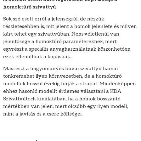
homoktűrő szivattyú
Sok szó esett erről a jelenségről, de nézzük
részletesebben is, mit jelent a homok jelenléte és milyen
kárt tehet egy szivattyúban. Nem véletlenül van
jelentősége a homoktűrő paramétereknek, mert
egyrészt a speciális anyaghasználatnak köszönhetően
ezek ellenállnak a kopásnak.
Másrészt a hagyományos búvárszivattyú hamar
tönkremehet ilyen környezetben, de a homoktűrő
modellek hosszú évekig bírják a strapát. Mindenképpen
ehhez hasonló modellt érdemes választani a KDA
Szivattyútech kínálatában, ha a homok bosszantó
mértékben van jelen, mert olcsóbb egy ilyen modell,
mint a javítás és a csere költségei.