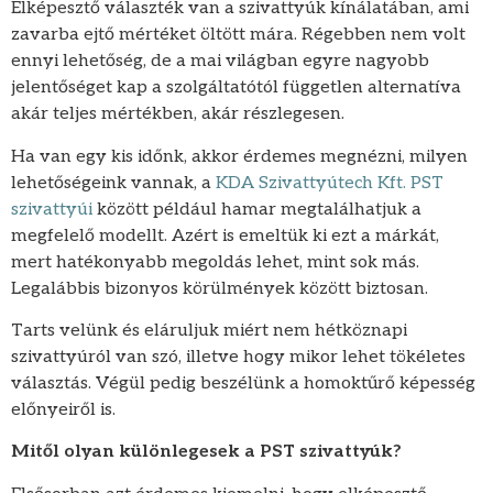
Elképesztő választék van a szivattyúk kínálatában, ami
zavarba ejtő mértéket öltött mára. Régebben nem volt
ennyi lehetőség, de a mai világban egyre nagyobb
jelentőséget kap a szolgáltatótól független alternatíva
akár teljes mértékben, akár részlegesen.
Ha van egy kis időnk, akkor érdemes megnézni, milyen
lehetőségeink vannak, a
KDA Szivattyútech Kft. PST
szivattyúi
között például hamar megtalálhatjuk a
megfelelő modellt. Azért is emeltük ki ezt a márkát,
mert hatékonyabb megoldás lehet, mint sok más.
Legalábbis bizonyos körülmények között biztosan.
Tarts velünk és eláruljuk miért nem hétköznapi
szivattyúról van szó, illetve hogy mikor lehet tökéletes
választás. Végül pedig beszélünk a homoktűrő képesség
előnyeiről is.
Mitől olyan különlegesek a PST szivattyúk?