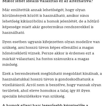
Mikor lehet ideális választás ez az alternatíva?
Már említettük annak lehetőségét, hogy olyan
körülmények között is használható, amikor nincs
lehetőség kiküszöbölni a homok jelenlétét, de a hőtűrő
képessége miatt akár geotermikus rendszerekkel is
használható.
Ilyen esetben ugyanis kifejezetten olyan modellre van
szükség, ami hosszú távon képes ellenállni a magas
hőmérsékletű víznek. Persze akkor is érdemes ezt a
márkát választani, ha fontos számunkra a magas
minőség.
Ezek a berendezések megbízható megoldást kínálnak, a
használatukkal hosszú távon is gondoskodhatunk a
vízellátásról. Arról nem is beszélve, hogy vannak olyan
területek, ahol eleve homokos a talaj, így itt ilyen
speciális készülékekre van szükség.
A homok elleni harc legerősebb képviselője a