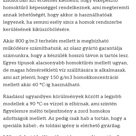
Elsősorban azt érdemes kiemelni, hogy elképesztő
homoktűrő képességgel rendelkeznek, ami megteremti
annak lehetőségét, hogy akkor is használhatóak
legyenek, ha semmi esély sincs a homok rendszerbe
kerülésének kiküszöbölésére.
Akár 800 g/m3 terhelés mellett is megbízható
működésre számíthatunk, az olasz gyártó garantálja
számunkra, hogy a készülék hosszú távon is tartós lesz.
Egyes típusok alacsonyabb homoktűrés mellett ugyan,
de magas hőmérsékletű víz szállítására is alkalmasak,
ami azt jelenti, hogy 150 g/m3 homokkoncentráció
mellett akár 60 °C-ig használható.
Ráadásul ugyanilyen körülmények között a legjobb
modellek a 90 °C-os vízzel is elbírnak, ami szintén
figyelemre méltó teljesítmény a zord homokos
adottságok mellett. Az pedig csak hab a tortán, hogy a
speciális kábel-, és toldási igény is elérhető gyárilag.