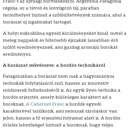
Franc-t az újvilági borvidékekről. Argentína Patagónia
régiója, ez a távoli és lenyűgöző táj, páratlan
termőhelyet biztosít a szőlőültetvények számára, ahol a
borászat új izgalmakat tartogat.
A helyi mikroklíma egyedi körülményeket kínál, mivel a
meleg nappalok és hűvösebb éjszakák lassabban érő
szőlőt eredményeznek, ami gazdag aromájú borokat
eredményez.
A borászat művészete: a hordós technikáról
Patagóniában a borászat nem csak a hagyományos
technikák folytatásáról szól, hanem az innovatív
módszerek felfedezéséről is. Az egyik ilyen technika a
hordós erjesztés, amely különleges karaktert ad a
boroknak.
A Cabernet Franc
a hordók egyedi
karakterével találkozik, ami nemcsak tároláskor van
jelen, hanem a fő erjesztési folyamat alatt is. A hordós
érlelés lehetőséget biztosít a boroknak, hogy teljes