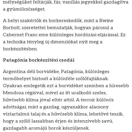
mélységüket feltárják, fás, vaníliás jegyekkel gazdagítva
a gyümölcsösséget.
A helyi szakértők és borkereskedők, mint a Bwine
Borbolt, szeretettel bemutatják, hogyan párosul a
Cabernet Franc eme különleges hordózási eljárással. Ez
a technika tényleg új dimenziókat nyit meg a
borkészítésben.
Patagónia borkészítési csodái
Argentína déli borvidéke, Patagónia, különleges
termőhelyet biztosít a különféle szőlőfajtáknak.
Gyakran emlegetik ezt a borvidéket szemben a híresebb
Mendoza régióval, mivel az itt uralkodó szeles,
hűvösebb klíma jóval eltér attól. A terroir különös
adottságai, mint a gazdag, ugyanakkor alacsony
víztartalmú talaj és a hűvösebb klíma, lehetővé teszik,
hogy a szőlő lassabban érjen és intenzívebb savú,
gazdagabb aromájú borok készüljenek.