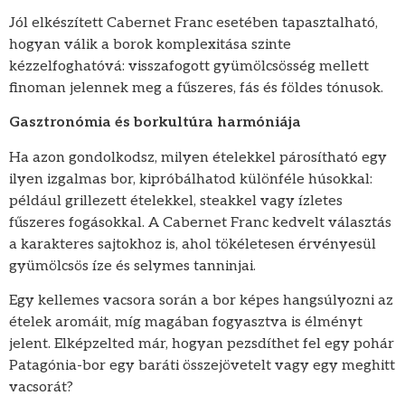
Jól elkészített Cabernet Franc esetében tapasztalható,
hogyan válik a borok komplexitása szinte
kézzelfoghatóvá: visszafogott gyümölcsösség mellett
finoman jelennek meg a fűszeres, fás és földes tónusok.
Gasztronómia és borkultúra harmóniája
Ha azon gondolkodsz, milyen ételekkel párosítható egy
ilyen izgalmas bor, kipróbálhatod különféle húsokkal:
például grillezett ételekkel, steakkel vagy ízletes
fűszeres fogásokkal. A Cabernet Franc kedvelt választás
a karakteres sajtokhoz is, ahol tökéletesen érvényesül
gyümölcsös íze és selymes tanninjai.
Egy kellemes vacsora során a bor képes hangsúlyozni az
ételek aromáit, míg magában fogyasztva is élményt
jelent. Elképzelted már, hogyan pezsdíthet fel egy pohár
Patagónia-bor egy baráti összejövetelt vagy egy meghitt
vacsorát?