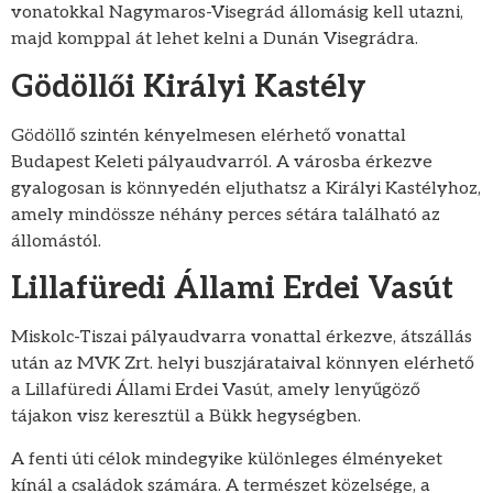
vonatokkal Nagymaros-Visegrád állomásig kell utazni,
majd komppal át lehet kelni a Dunán Visegrádra.
Gödöllői Királyi Kastély
Gödöllő szintén kényelmesen elérhető vonattal
Budapest Keleti pályaudvarról. A városba érkezve
gyalogosan is könnyedén eljuthatsz a Királyi Kastélyhoz,
amely mindössze néhány perces sétára található az
állomástól.
Lillafüredi Állami Erdei Vasút
Miskolc-Tiszai pályaudvarra vonattal érkezve, átszállás
után az MVK Zrt. helyi buszjárataival könnyen elérhető
a Lillafüredi Állami Erdei Vasút, amely lenyűgöző
tájakon visz keresztül a Bükk hegységben.
A fenti úti célok mindegyike különleges élményeket
kínál a családok számára. A természet közelsége, a