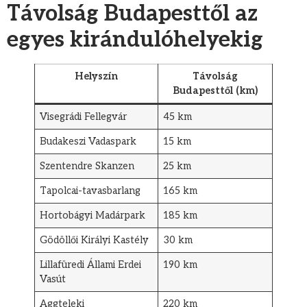
Távolság Budapesttől az
egyes kirándulóhelyekig
Helyszín
Távolság
Budapesttől (km)
Visegrádi Fellegvár
45 km
Budakeszi Vadaspark
15 km
Szentendre Skanzen
25 km
Tapolcai-tavasbarlang
165 km
Hortobágyi Madárpark
185 km
Gödöllői Királyi Kastély
30 km
Lillafüredi Állami Erdei
190 km
Vasút
Aggteleki
220 km