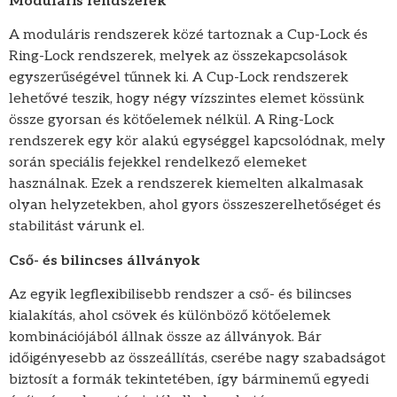
Moduláris rendszerek
A moduláris rendszerek közé tartoznak a Cup-Lock és
Ring-Lock rendszerek, melyek az összekapcsolások
egyszerűségével tűnnek ki. A Cup-Lock rendszerek
lehetővé teszik, hogy négy vízszintes elemet kössünk
össze gyorsan és kötőelemek nélkül. A Ring-Lock
rendszerek egy kör alakú egységgel kapcsolódnak, mely
során speciális fejekkel rendelkező elemeket
használnak. Ezek a rendszerek kiemelten alkalmasak
olyan helyzetekben, ahol gyors összeszerelhetőséget és
stabilitást várunk el.
Cső- és bilincses állványok
Az egyik legflexibilisebb rendszer a cső- és bilincses
kialakítás, ahol csövek és különböző kötőelemek
kombinációjából állnak össze az állványok. Bár
időigényesebb az összeállítás, cserébe nagy szabadságot
biztosít a formák tekintetében, így bárminemű egyedi