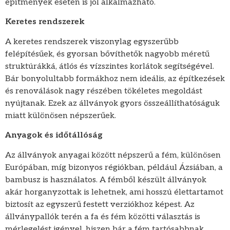
építmények esetén is jól alkalmazható.
Keretes rendszerek
A keretes rendszerek viszonylag egyszerűbb
felépítésűek, és gyorsan bővíthetők nagyobb méretű
struktúrákká, átlós és vízszintes korlátok segítségével.
Bár bonyolultabb formákhoz nem ideális, az építkezések
és renoválások nagy részében tökéletes megoldást
nyújtanak. Ezek az állványok gyors összeállíthatóságuk
miatt különösen népszerűek.
Anyagok és időtállóság
Az állványok anyagai között népszerű a fém, különösen
Európában, míg bizonyos régiókban, például Ázsiában, a
bambusz is használatos. A fémből készült állványok
akár horganyzottak is lehetnek, ami hosszú élettartamot
biztosít az egyszerű festett verziókhoz képest. Az
állványpallók terén a fa és fém közötti választás is
mérlegelést igényel, hiszen bár a fém tartósabbnak