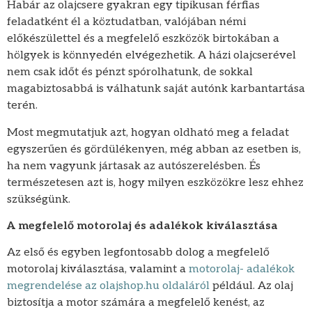
Habár az olajcsere gyakran egy tipikusan férfias
feladatként él a köztudatban, valójában némi
előkészülettel és a megfelelő eszközök birtokában a
hölgyek is könnyedén elvégezhetik. A házi olajcserével
nem csak időt és pénzt spórolhatunk, de sokkal
magabiztosabbá is válhatunk saját autónk karbantartása
terén.
Most megmutatjuk azt, hogyan oldható meg a feladat
egyszerűen és gördülékenyen, még abban az esetben is,
ha nem vagyunk jártasak az autószerelésben. És
természetesen azt is, hogy milyen eszközökre lesz ehhez
szükségünk.
A megfelelő motorolaj és adalékok kiválasztása
Az első és egyben legfontosabb dolog a megfelelő
motorolaj kiválasztása, valamint a
motorolaj- adalékok
megrendelése az olajshop.hu oldaláról
például. Az olaj
biztosítja a motor számára a megfelelő kenést, az