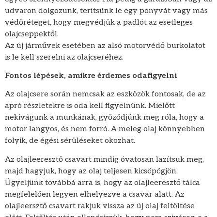
udvaron dolgozunk, terítsünk le egy ponyvát vagy más
védőréteget, hogy megvédjük a padlót az esetleges
olajcseppektől.
Az új járművek esetében az alsó motorvédő burkolatot
is le kell szerelni az olajcseréhez.
Fontos lépések, amikre érdemes odafigyelni
Az olajcsere során nemcsak az eszközök fontosak, de az
apró részletekre is oda kell figyelnünk. Mielőtt
nekivágunk a munkának, győződjünk meg róla, hogy a
motor langyos, és nem forró. A meleg olaj könnyebben
folyik, de égési sérüléseket okozhat.
Az olajleeresztő csavart mindig óvatosan lazítsuk meg,
majd hagyjuk, hogy az olaj teljesen kicsöpögjön.
Ügyeljünk továbbá arra is, hogy az olajleeresztő tálca
megfelelően legyen elhelyezve a csavar alatt. Az
olajleersztő csavart rakjuk vissza az új olaj feltöltése