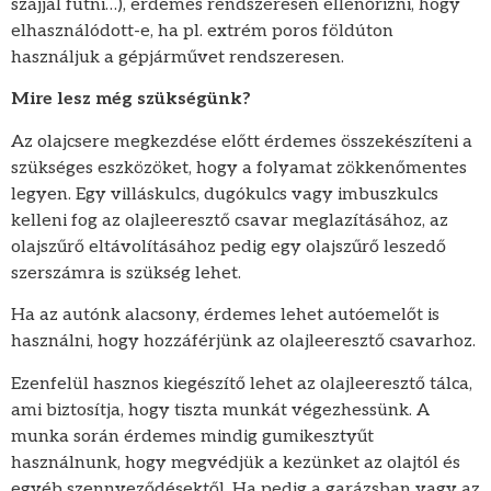
szájjal futni…), érdemes rendszeresen ellenőrizni, hogy
elhasználódott-e, ha pl. extrém poros földúton
használjuk a gépjárművet rendszeresen.
Mire lesz még szükségünk?
Az olajcsere megkezdése előtt érdemes összekészíteni a
szükséges eszközöket, hogy a folyamat zökkenőmentes
legyen. Egy villáskulcs, dugókulcs vagy imbuszkulcs
kelleni fog az olajleeresztő csavar meglazításához, az
olajszűrő eltávolításához pedig egy olajszűrő leszedő
szerszámra is szükség lehet.
Ha az autónk alacsony, érdemes lehet autóemelőt is
használni, hogy hozzáférjünk az olajleeresztő csavarhoz.
Ezenfelül hasznos kiegészítő lehet az olajleeresztő tálca,
ami biztosítja, hogy tiszta munkát végezhessünk. A
munka során érdemes mindig gumikesztyűt
használnunk, hogy megvédjük a kezünket az olajtól és
egyéb szennyeződésektől. Ha pedig a garázsban vagy az