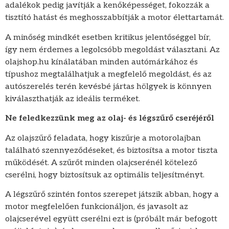
adalékok pedig javítják a kenőképességet, fokozzák a
tisztító hatást és meghosszabbítják a motor élettartamát.
A minőség mindkét esetben kritikus jelentőséggel bír,
így nem érdemes a legolcsóbb megoldást választani. Az
olajshop.hu kínálatában minden autómárkához és
típushoz megtalálhatjuk a megfelelő megoldást, és az
autószerelés terén kevésbé jártas hölgyek is könnyen
kiválaszthatják az ideális terméket.
Ne feledkezzünk meg az olaj- és légszűrő cseréjéről
Az olajszűrő feladata, hogy kiszűrje a motorolajban
található szennyeződéseket, és biztosítsa a motor tiszta
működését. A szűrőt minden olajcserénél kötelező
cserélni, hogy biztosítsuk az optimális teljesítményt.
A légszűrő szintén fontos szerepet játszik abban, hogy a
motor megfelelően funkcionáljon, és javasolt az
olajcserével együtt cserélni ezt is (próbált már befogott