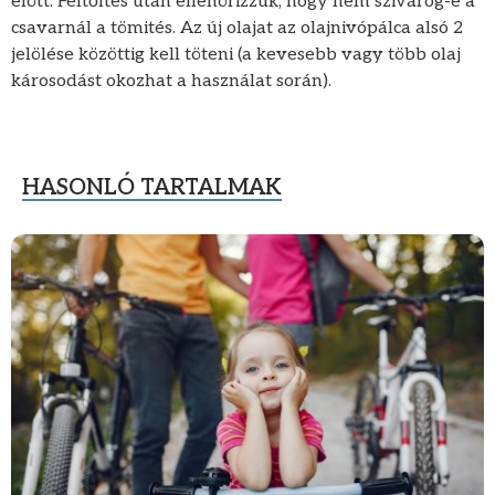
elött. Feltőltés után ellenörizzük, hogy nem szivárog-e a
csavarnál a tömités. Az új olajat az olajnivópálca alsó 2
jelölése közöttig kell töteni (a kevesebb vagy több olaj
károsodást okozhat a használat során).
HASONLÓ TARTALMAK