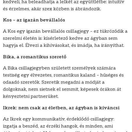
kedveli, ha beleadhatja a lelkét az együttlétbe: intuitív
és érzelmes, akár szex közben is ábrándozik.
Kos – az igazán bevállalós
A Kos egy igazán bevállalós csillagjegy – ez tükröződik a
szerelmi életén is: kísérletező kedve az ágyban sem
hagyja el. Élvezi a kihívásokat, és imádja, ha irányíthat.
Bika, a romantikus szerető
A Bika csillagjegyben született személyek számára
testiség egy élvezetes, romantikus kaland – hűséges és
odaadó szeretők. Szeretik megadni a módját a
dolgoknak, nem sietnek el semmit, képesek órákon át
kényeztetni partnerüket.
Ikrek: nem csak az életben, az ágyban is kíváncsi
Az Ikrek egy kommunikatív, érdeklődő csillagjegy:
izgatja a beszéd, az érzéki hangok, és minden, ami