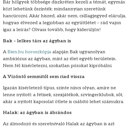
Bár hölgyek többsége diszkréten kezeli a témát, egymás
közt lehetünk őszinték: mindannyian szeretünk
hancúrozni. Akár hiszed, akár nem, csillagjegyed elárulja,
hogyan élvezed a legjobban az együttlétet – rád vajon
igaz a leírás? Olvass tovább, hogy kiderüljön!
Bak – lelkes társ az ágyban is
A
Bien.hu horoszkópja
alapján Bak ugyanolyan
ambiciózus az ágyban, mint az élet egyéb területein.
Nem fél kísérletezni, szokatlan pózokat kipróbálni.
A Vízöntő semmitől sem riad vissza
Igazán kísérletező típus, szinte nincs olyan, amire ne
lenne nyitott: a fétisek, szexjátékok, szvingerklubok, sőt,
akár a nyitott kapcsolat ötlete is csábító lehet számukra.
Halak: az ágyban is ábrándos
Az álmodozó és szeretnivaló Halak az ágyban is azt