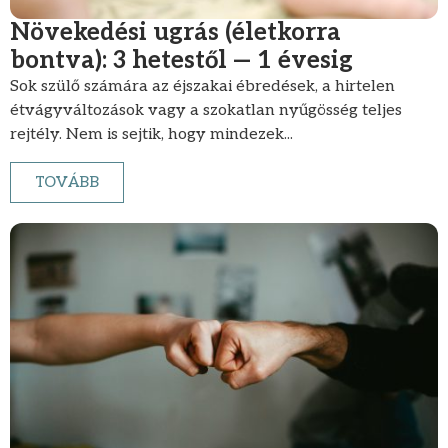
Növekedési ugrás (életkorra
bontva): 3 hetestől — 1 évesig
Sok szülő számára az éjszakai ébredések, a hirtelen
étvágyváltozások vagy a szokatlan nyűgösség teljes
rejtély. Nem is sejtik, hogy mindezek...
TOVÁBB