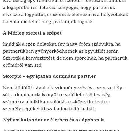
Ez a csillagjegy rendkívül összetett – fontosak számukra
a legapróbb részletek is. Lényeges, hogy partnerük
élvezze a légyottot, és szeretik elemezni is a helyzeteket:
ha valamin lehet még javítani, ők fognak.
A Mérleg szereti a szépet
Imádják a szép dolgokat, így nagy öröm számukra, ha
partnerükben gyönyörködhetnek az együttlét során.
Szeretik a kényeztetést, de nem spórolnak, ha partnerük
öröméről van szó.
Skorpió – egy igazán domináns partner
Nem áll tőlük távol a kezdeményezés és a szenvedély –
sőt, a dominancia is ínyükre való lehet. A testiség
számukra a lelki kapcsolódás eszköze: titokzatos
személyiségüket itt szabadon feltárhatják.
Nyilas: kalandor az életben és az ágyban is