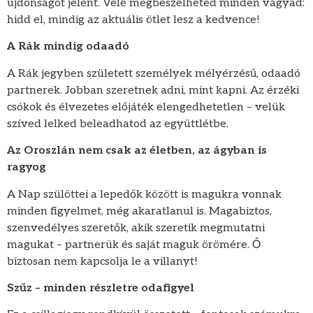
újdonságot jelent. Vele megbeszélheted minden vágyad:
hidd el, mindig az aktuális ötlet lesz a kedvence!
A Rák mindig odaadó
A Rák jegyben született személyek mélyérzésű, odaadó
partnerek. Jobban szeretnek adni, mint kapni. Az érzéki
csókok és élvezetes előjáték elengedhetetlen – velük
szíved lelked beleadhatod az együttlétbe.
Az Oroszlán nem csak az életben, az ágyban is
ragyog
A Nap szülöttei a lepedők között is magukra vonnak
minden figyelmet, még akaratlanul is. Magabiztos,
szenvedélyes szeretők, akik szeretik megmutatni
magukat – partnerük és saját maguk örömére. Ő
biztosan nem kapcsolja le a villanyt!
Szűz – minden részletre odafigyel