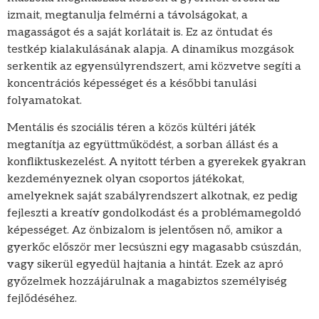
izmait, megtanulja felmérni a távolságokat, a
magasságot és a saját korlátait is. Ez az öntudat és
testkép kialakulásának alapja. A dinamikus mozgások
serkentik az egyensúlyrendszert, ami közvetve segíti a
koncentrációs képességet és a későbbi tanulási
folyamatokat.
Mentális és szociális téren a közös kültéri játék
megtanítja az együttműködést, a sorban állást és a
konfliktuskezelést. A nyitott térben a gyerekek gyakran
kezdeményeznek olyan csoportos játékokat,
amelyeknek saját szabályrendszert alkotnak, ez pedig
fejleszti a kreatív gondolkodást és a problémamegoldó
képességet. Az önbizalom is jelentősen nő, amikor a
gyerkőc először mer lecsúszni egy magasabb csúszdán,
vagy sikerül egyedül hajtania a hintát. Ezek az apró
győzelmek hozzájárulnak a magabiztos személyiség
fejlődéséhez.