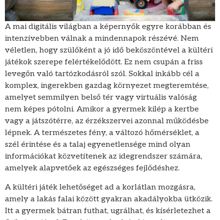
A mai digitális világban a képernyők egyre korábban és
intenzívebben válnak a mindennapok részévé. Nem
véletlen, hogy szülőként a jó idő beköszöntével a kültéri
játékok szerepe felértékelődött. Ez nem csupán a friss
levegőn való tartózkodásról szól. Sokkal inkább cél a
komplex, ingerekben gazdag környezet megteremtése,
amelyet semmilyen belső tér vagy virtuális valóság
nem képes pótolni. Amikor a gyermek kilép a kertbe
vagy a játszótérre, az érzékszervei azonnal működésbe
lépnek. A természetes fény, a változó hőmérséklet, a
szél érintése és a talaj egyenetlensége mind olyan
információkat közvetítenek az idegrendszer számára,
amelyek alapvetőek az egészséges fejlődéshez.
A kültéri játék lehetőséget ad a korlátlan mozgásra,
amely a lakás falai között gyakran akadályokba ütközik.
Itt a gyermek bátran futhat, ugrálhat, és kísérletezhet a