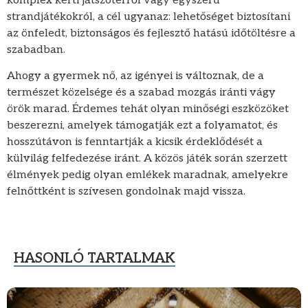
komplex kerti játszótérről vagy egyszerű
strandjátékokról, a cél ugyanaz: lehetőséget biztosítani
az önfeledt, biztonságos és fejlesztő hatású időtöltésre a
szabadban.
Ahogy a gyermek nő, az igényei is változnak, de a
természet közelsége és a szabad mozgás iránti vágy
örök marad. Érdemes tehát olyan minőségi eszközöket
beszerezni, amelyek támogatják ezt a folyamatot, és
hosszútávon is fenntartják a kicsik érdeklődését a
külvilág felfedezése iránt. A közös játék során szerzett
élmények pedig olyan emlékek maradnak, amelyekre
felnőttként is szívesen gondolnak majd vissza.
HASONLÓ TARTALMAK