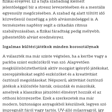
fizikai erejével. Ez a fajta szabadság kiemelt
jelentőséggel bír a stressz levezetésében és a mentális
egyensúly megőrzésében. A szabad ég alatt töltött idő
közvetlenül összefügg a jobb alvásminőséggel is. A
természetes napfény segít a cirkadián ritmus
szabályozásában, a fizikai fáradtság pedig mélyebb,
pihentetőbb alvást eredményez.
Izgalmas kültéri játékok minden korosztálynak
A választék ma már szinte végtelen, ha a kertbe vagy a
parkba szánt eszközökről van szó. Alapvetően
megkülönböztethetünk aktív mozgást igénylő játékokat,
szerepjátékokat segítő eszközöket és a kreativitást
ösztönző megoldásokat. Népszerű, aktivitást ösztönző
játékok a különféle hinták, csúszdák és mászókák,
amelyek a klasszikus játszótéri élményt hozzák el az
otthoni környezetbe. Ezek a szerkezetek ma már
modern, biztonságos anyagokból készülnek, legyen szó
impregnált fáról vagy tartós, UV-álló műanyagról, így