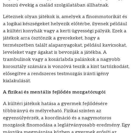
hosszú évekig a család szolgálatában állhatnak.
Léteznek olyan játékok is, amelyek a finommotorikát és
a logikai készségeket helyezik előtérbe, ilyenek például
a kültéri konyhák vagy a kerti ügyességi pályák. Ezek a
játékok arra ösztönzik a gyerekeket, hogy a
természetben talált alapanyagokat, például kavicsokat,
leveleket vagy ágakat is bevonják a játékba. A
trambulinok vagy a kosárlabda palánkok a nagyobb
korosztály számára is vonzóvá teszik a kint tartózkodást,
elősegítve a rendszeres testmozgás iránti igény
kialakulását.
A fizikai és mentális fejlődés mozgatórugói
A kültéri játékok hatása a gyermek fejlődésére
többirányú és mélyreható. Fizikai szinten az
egyensúlyérzék, a koordináció és a nagymotoros
mozgások finomodása a leglátványosabb eredmény. Egy
mászóka megmászása közben a gyermek erősíti az