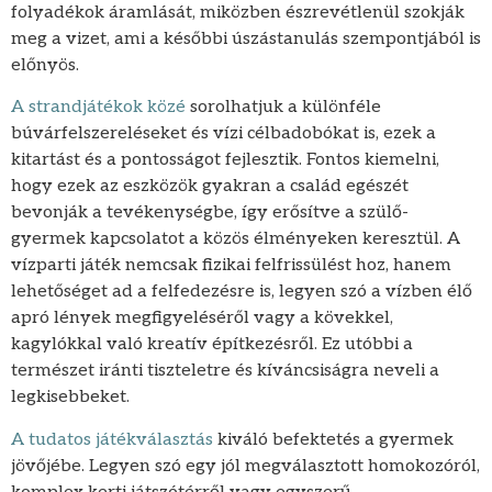
folyadékok áramlását, miközben észrevétlenül szokják
meg a vizet, ami a későbbi úszástanulás szempontjából is
előnyös.
A strandjátékok közé
sorolhatjuk a különféle
búvárfelszereléseket és vízi célbadobókat is, ezek a
kitartást és a pontosságot fejlesztik. Fontos kiemelni,
hogy ezek az eszközök gyakran a család egészét
bevonják a tevékenységbe, így erősítve a szülő-
gyermek kapcsolatot a közös élményeken keresztül. A
vízparti játék nemcsak fizikai felfrissülést hoz, hanem
lehetőséget ad a felfedezésre is, legyen szó a vízben élő
apró lények megfigyeléséről vagy a kövekkel,
kagylókkal való kreatív építkezésről. Ez utóbbi a
természet iránti tiszteletre és kíváncsiságra neveli a
legkisebbeket.
A tudatos játékválasztás
kiváló befektetés a gyermek
jövőjébe. Legyen szó egy jól megválasztott homokozóról,