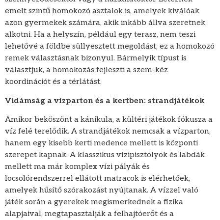
emelt szintű homokozó asztalok is, amelyek kiválóak
azon gyermekek számára, akik inkább állva szeretnek
alkotni. Ha a helyszín, például egy terasz, nem teszi
lehetővé a földbe süllyesztett megoldást, ez a homokozó
remek választásnak bizonyul. Bármelyik típust is
választjuk, a homokozás fejleszti a szem-kéz
koordinációt és a térlátást.
Vidámság a vízparton és a kertben: strandjátékok
Amikor beköszönt a kánikula, a kültéri játékok fókusza a
víz felé terelődik. A strandjátékok nemcsak a vízparton,
hanem egy kisebb kerti medence mellett is központi
szerepet kapnak. A klasszikus vízipisztolyok és labdák
mellett ma már komplex vízi pályák és
locsolórendszerrel ellátott matracok is elérhetőek,
amelyek hűsítő szórakozást nyújtanak. A vízzel való
játék során a gyerekek megismerkednek a fizika
alapjaival, megtapasztalják a felhajtóerőt és a