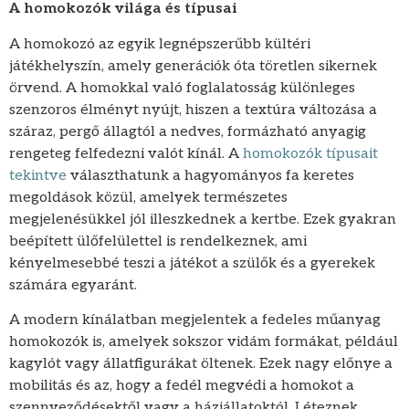
A homokozók világa és típusai
A homokozó az egyik legnépszerűbb kültéri
játékhelyszín, amely generációk óta töretlen sikernek
örvend. A homokkal való foglalatosság különleges
szenzoros élményt nyújt, hiszen a textúra változása a
száraz, pergő állagtól a nedves, formázható anyagig
rengeteg felfedezni valót kínál. A
homokozók típusait
tekintve
választhatunk a hagyományos fa keretes
megoldások közül, amelyek természetes
megjelenésükkel jól illeszkednek a kertbe. Ezek gyakran
beépített ülőfelülettel is rendelkeznek, ami
kényelmesebbé teszi a játékot a szülők és a gyerekek
számára egyaránt.
A modern kínálatban megjelentek a fedeles műanyag
homokozók is, amelyek sokszor vidám formákat, például
kagylót vagy állatfigurákat öltenek. Ezek nagy előnye a
mobilitás és az, hogy a fedél megvédi a homokot a
szennyeződésektől vagy a háziállatoktól. Léteznek