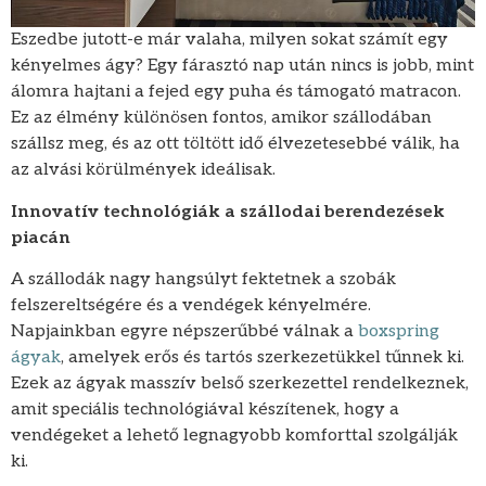
Eszedbe jutott-e már valaha, milyen sokat számít egy
kényelmes ágy? Egy fárasztó nap után nincs is jobb, mint
álomra hajtani a fejed egy puha és támogató matracon.
Ez az élmény különösen fontos, amikor szállodában
szállsz meg, és az ott töltött idő élvezetesebbé válik, ha
az alvási körülmények ideálisak.
Innovatív technológiák a szállodai berendezések
piacán
A szállodák nagy hangsúlyt fektetnek a szobák
felszereltségére és a vendégek kényelmére.
Napjainkban egyre népszerűbbé válnak a
boxspring
ágyak
, amelyek erős és tartós szerkezetükkel tűnnek ki.
Ezek az ágyak masszív belső szerkezettel rendelkeznek,
amit speciális technológiával készítenek, hogy a
vendégeket a lehető legnagyobb komforttal szolgálják
ki.