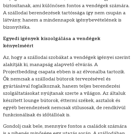
biztosítanak, ami különösen fontos a vendégek számára.
A szállodai berendezések tartóssága így nem csupán a
látvány, hanem a mindennapok igénybevételének is
bizonyítéka.
Egyedi igények kiszolgálása a vendégek
kényelméért
Az, hogy a szállodai szobákat a vendégek igényei szerint
alakítják ki, manapság alapvető elvárás. A
Projectbedding csapata ebben is az élvonalba tartozik.
Ők nemcsak a szállodai bútorok tervezésével és
gyártásával foglalkoznak, hanem teljes berendezési
szolgáltatásokat nyújtanak szerte a világon. Az általuk
készített lounge bútorok, éttermi székek, asztalok és
egyéb berendezések nemcsak stílusosak, de rendkívül
funkcionálisak és időtállóak is.
Gondolj csak bele, mennyire fontos a családok számára
is a pihenés minősége egy utazás során. A szállodában