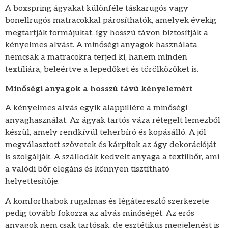
A boxspring ágyakat különféle táskarugós vagy
bonellrugós matracokkal párosíthatók, amelyek évekig
megtartják formájukat, így hosszú távon biztosítják a
kényelmes alvást. A minőségi anyagok használata
nemcsak a matracokra terjed ki, hanem minden
textíliára, beleértve a lepedőket és törölközőket is.
Minőségi anyagok a hosszú távú kényelemért
A kényelmes alvás egyik alappillére a minőségi
anyaghasználat. Az ágyak tartós váza rétegelt lemezből
készül, amely rendkívül teherbíró és kopásálló. A jól
megválasztott szövetek és kárpitok az ágy dekorációját
is szolgálják. A szállodák kedvelt anyaga a textilbőr, ami
a valódi bőr elegáns és könnyen tisztítható
helyettesítője.
A komforthabok rugalmas és légáteresztő szerkezete
pedig tovább fokozza az alvás minőségét. Az erős
anyagok nem csak tartósak, de esztétikus megjelenést is