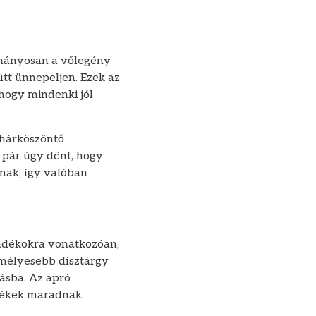
ományosan a vőlegény
ütt ünnepeljen. Ezek az
hogy mindenki jól
ohárköszöntő
k pár úgy dönt, hogy
pnak, így valóban
ándékokra vonatkozóan,
emélyesebb dísztárgy
ásba. Az apró
lékek maradnak.