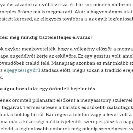
 évszázadokra nyúlik vissza, és bár sok minden változott a
ünneplés öröme ma is megmaradt. Akár a hagyományos utat 
iációt keresed, az eljegyzés továbbra is az egyik legfontos
s: még mindig tiszteletteljes elvárás?
egykor megkövetelték, hogy a vőlegény először a menyas
apa engedélyét kérje az esküvőre. Ez egy gesztus volt, amely
 jövendőbeli család felé. Manapság azonban ez már inkább sz
az
eljegyzési gyűrű
átadása előtt, mégis sokan a tradíció ere
k.
sságra hozatala: egy örömteli bejelentés
ének örömteli pillanatait elsőként a menyasszony szüleivel 
s tagjaival. Természetesen a barátok és szűkebb családtago
ülnek a boldog hírről. Bár régen a telefon vagy a levél volt 
a már a közösségi média is jelentős szerepet játszik a nagy
feledd, a legfontosabb emberek még mindig személyesen v