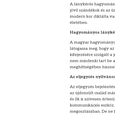
A lánykérés hagyománya
jövő szándékok és az 
modern kor diktálta var
életében.
Hagyományos lánykéré
A magyar hagyományok 
látogassa meg, hogy az 
kifejezésére szolgált a
nem mindenki tart be 
meghittségében hiszne
Az eljegyzés nyilváno
Az eljegyzés bejelentés
az újdonsült család má
és ők is szívesen értes
kommunikációs eszköz, m
megosztásában. De ne 