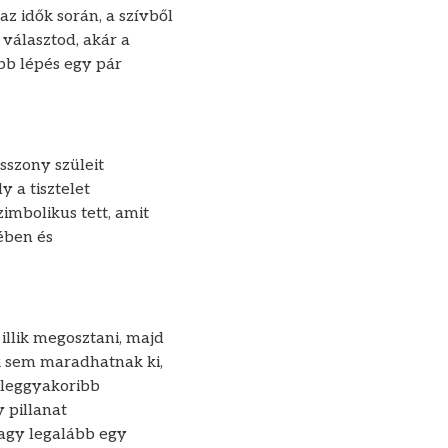
z idők során, a szívből
választod, akár a
abb lépés egy pár
szony szüleit
 a tisztelet
imbolikus tett, amit
jében és
illik megosztani, majd
k sem maradhatnak ki,
a leggyakoribb
 pillanat
agy legalább egy