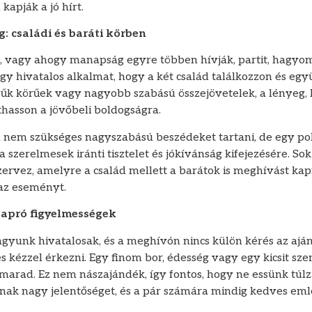
kapják a jó hírt.
g: családi és baráti körben
t, vagy ahogy manapság egyre többen hívják, partit, hagy
egy hivatalos alkalmat, hogy a két család találkozzon és egy
k körűek vagy nagyobb szabású összejövetelek, a lényeg, 
thasson a jövőbeli boldogságra.
 nem szükséges nagyszabású beszédeket tartani, de egy p
szerelmesek iránti tisztelet és jókívánság kifejezésére. So
zervez, amelyre a család mellett a barátok is meghívást ka
 az eseményt.
 apró figyelmességek
vagyunk hivatalosak, és a meghívón nincs külön kérés az aj
 kézzel érkezni. Egy finom bor, édesség vagy egy kicsit sz
marad. Ez nem nászajándék, így fontos, hogy ne essünk túlz
nak nagy jelentőséget, és a pár számára mindig kedves em