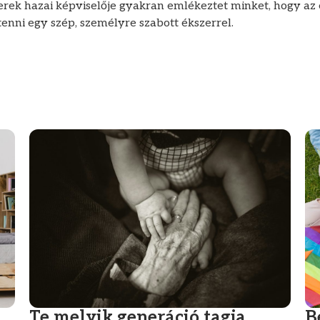
erek hazai képviselője gyakran emlékeztet minket, hogy az é
enni egy szép, személyre szabott ékszerrel.
Te melyik generáció tagja
B