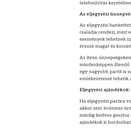
telefonhívás keretében 
Az eljegyzési ünnepsé
Az eljegyzési bankette
családja rendezi, mint 
események lehetnek szű
érezze magát és koccin
Az ilyen ünnepségeken
mindenképpen illendő a 
egy nagyobb partit is s
emlékezetessé tehetik
Eljegyzési ajándékok:
Ha eljegyzési partira 
akkor sem érdemes üres
mindig kedves gesztus 
ajándékok is hordozhat