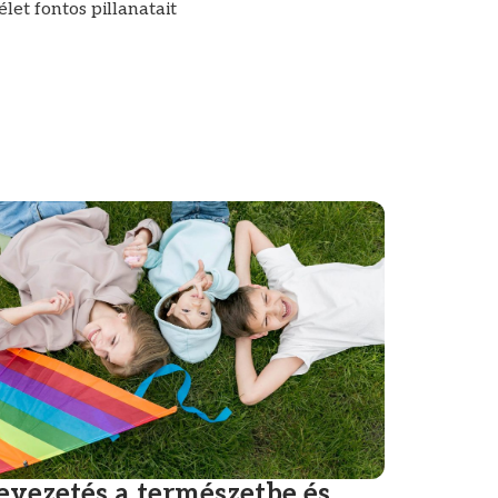
let fontos pillanatait
evezetés a természetbe és