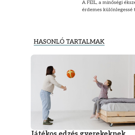
A FEIL, a minőségi éksz
érdemes különlegessé t
HASONLÓ TARTALMAK
Játékos edzés gyerekeknek