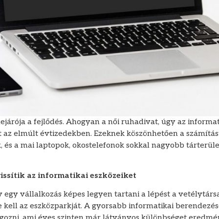
ejárója a fejlődés. Ahogyan a női ruhadivat, úgy az informat
t az elmúlt évtizedekben. Ezeknek köszönhetően a számítás
, és a mai laptopok, okostelefonok sokkal nagyobb tárterül
rissítik az informatikai eszközeiket
egy vállalkozás képes legyen tartani a lépést a vetélytársa
ie kell az eszközparkját. A gyorsabb informatikai berendezé
gozni, ami éves szinten már látványos különbséget eredmé