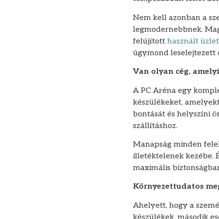
Nem kell azonban a sz
legmodernebbnek. Magá
felújított
használt üzlet
úgymond leselejtezett 
Van olyan cég, amelyi
A PC Aréna egy komplett
készülékeket, amelyekt
bontását és helyszíni ö
szállításhoz.
Manapság minden felelő
illetéktelenek kezébe. 
maximális biztonságban 
Környezettudatos meg
Ahelyett, hogy a szem
készülékek, második es