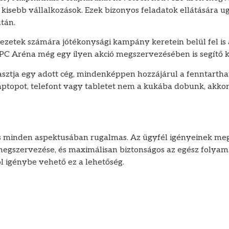
sebb vállalkozások. Ezek bizonyos feladatok ellátására u
után.
vezetek számára jótékonysági kampány keretein belül fel is
PC Aréna még egy ilyen akció megszervezésében is segítő k
lasztja egy adott cég, mindenképpen hozzájárul a fenntarth
ptopot, telefont vagy tabletet nem a kukába dobunk, akkor
ás minden aspektusában rugalmas. Az ügyfél igényeinek meg
megszervezése, és maximálisan biztonságos az egész folya
l igénybe vehető ez a lehetőség.