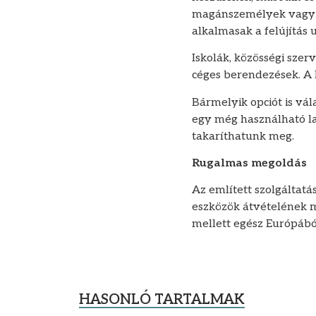
magánszemélyek vagy ki
alkalmasak a felújítás 
Iskolák, közösségi szer
céges berendezések. A 
Bármelyik opciót is vá
egy még használható la
takaríthatunk meg.
Rugalmas megoldás
Az említett szolgáltat
eszközök átvételének 
mellett egész Európábó
HASONLÓ TARTALMAK