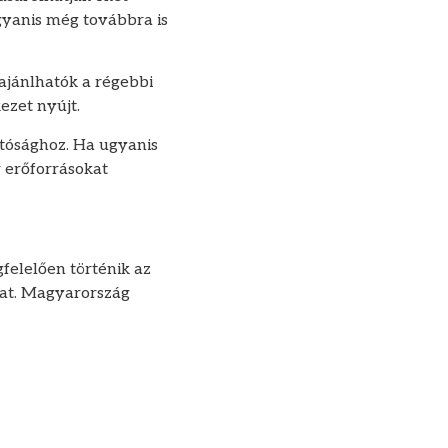
gyanis még továbbra is
 ajánlhatók a régebbi
ezet nyújt.
atósághoz. Ha ugyanis
 erőforrásokat
felelően történik az
mat. Magyarország