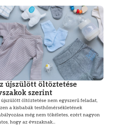
z újszülött öltöztetése
vszakok szerint
 újszülött öltöztetése nem egyszerű feladat,
szen a kisbabák testhőmérsékletének
abályozása még nem tökéletes, ezért nagyon
ntos, hogy az évszaknak...