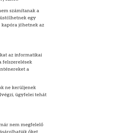
nem számítanak a
üstölhetnek egy
s kapóra jöhetnek az
kat az informatikai
a felszerelések
onténereket a
ok ne kerüljenek
végzi, ügyfelei tehát
k már nem megfelelő
ásárolhatják őket