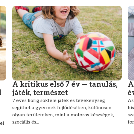
A kritikus első 7 év — tanulás,
A
d
játék, természet
é
7 éves korig sokféle játék és tevékenység
Az
segíthet a gyermek fejlődésében, különösen
hi
olyan területeken, mint a motoros készségek,
sz
szociális és...
fo
el