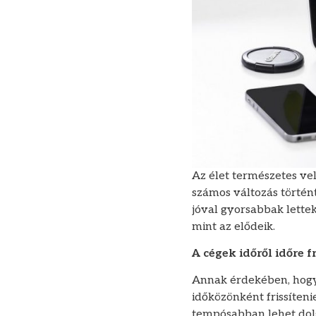
Az élet természetes vel
számos változás történ
jóval gyorsabbak lettek
mint az elődeik.
A cégek időről időre f
Annak érdekében, hogy 
időközönként frissíten
tempósabban lehet dol