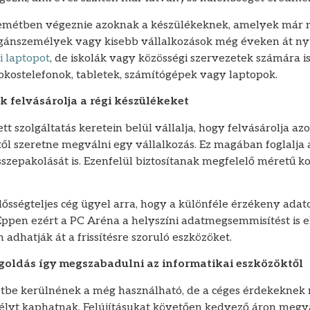
emétben végeznie azoknak a készülékeknek, amelyek már 
nszemélyek vagy kisebb vállalkozások még éveken át ny
i laptopot
, de iskolák vagy közösségi szervezetek számára i
okostelefonok, tabletek, számítógépek vagy laptopok.
k felvásárolja a régi készülékeket
 szolgáltatás keretein belül vállalja, hogy felvásárolja azo
ől szeretne megválni egy vállalkozás. Ez magában foglalja 
sszepakolását is. Ezenfelül biztosítanak megfelelő méretű k
sségteljes cég ügyel arra, hogy a különféle érzékeny adat
Éppen ezért a PC Aréna a helyszíni adatmegsemmisítést is el
adhatják át a frissítésre szoruló eszközöket.
oldás így megszabadulni az informatikai eszközöktől
étbe kerülnének a még használható, de a céges érdekekne
élyt kaphatnak. Felújításukat követően kedvező áron megv