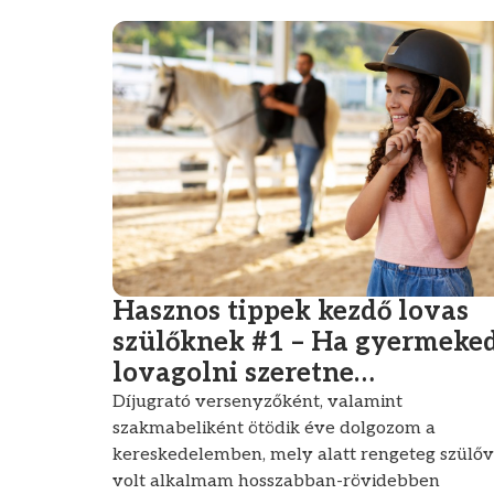
Hasznos tippek kezdő lovas
szülőknek #1 – Ha gyermeke
lovagolni szeretne…
Díjugrató versenyzőként, valamint
szakmabeliként ötödik éve dolgozom a
kereskedelemben, mely alatt rengeteg szülőv
volt alkalmam hosszabban-rövidebben