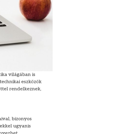
ika világában is
technikai eszközök
ettel rendelkeznek,
ival, bizonyos
sekkel ugyanis
nyezhet.