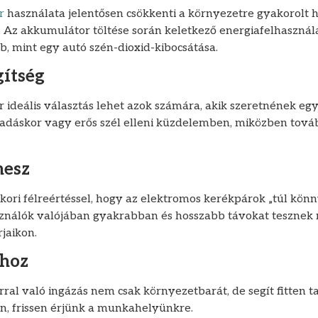
r
használata jelentősen csökkenti a környezetre gyakorolt h
. Az akkumulátor töltése során keletkező energiafelhasznál
, mint egy autó szén-dioxid-kibocsátása.
gítség
ideális választás lehet azok számára, akik szeretnének egy 
adáskor vagy erős szél elleni küzdelemben, miközben továb
nesz
kori félreértéssel, hogy az elektromos kerékpárok „túl könn
sználók valójában gyakrabban és hosszabb távokat tesznek 
jaikon.
shoz
al való ingázás nem csak környezetbarát, de segít fitten tar
, frissen érjünk a munkahelyünkre.