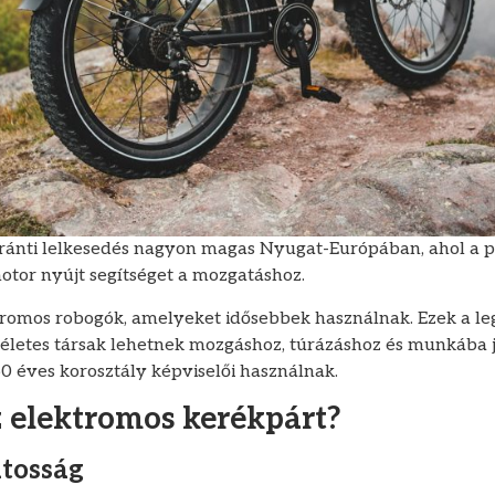
ránti lelkesedés nagyon magas Nyugat-Európában, ahol a p
otor nyújt segítséget a mozgatáshoz.
romos robogók, amelyeket idősebbek használnak. Ezek a le
kéletes társak lehetnek mozgáshoz, túrázáshoz és munkába 
0 éves korosztály képviselői használnak.
z elektromos kerékpárt?
tosság