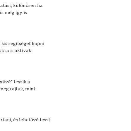
atást, különösen ha
ás még így is
kis segítséget kapni
bra is aktívak
yűvé” teszik a
meg rajtuk, mint
tani, és lehetővé teszi,