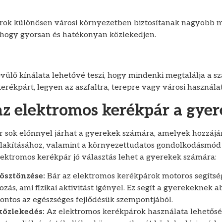
ok különösen városi környezetben biztosítanak nagyobb mo
 hogy gyorsan és hatékonyan közlekedjen.
vülő kínálata lehetővé teszi, hogy mindenki megtalálja a 
rékpárt, legyen az aszfaltra, terepre vagy városi használat
az elektromos kerékpár a gye
 sok előnnyel járhat a gyerekek számára, amelyek hozzájá
lakításához, valamint a környezettudatos gondolkodásmód f
lektromos kerékpár jó választás lehet a gyerekek számára:
 ösztönzése:
Bár az elektromos kerékpárok motoros segítsé
zás, ami fizikai aktivitást igényel. Ez segít a gyerekeknek 
ontos az egészséges fejlődésük szempontjából.
közlekedés:
Az elektromos kerékpárok használata lehetősé