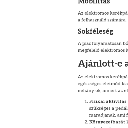
Mobilitás
Az elektromos kerékpár
a felhasználó számára,
Sokféleség
A piac folyamatosan bő
megfelelő elektromos ke
Ajánlott-e 
Az elektromos kerékpár
egészséges életmód kia
néhány ok, amiért az e
Fizikai aktivitás
szükséges a pedálo
maradjanak, ami f
Környezetbarát 