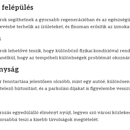
 felépülés
rok segíthetnek a gyorsabb regenerációban és az egészség
evésbé terhelik az ízületeket, és finoman erősítik az izmokat
s
ok lehetővé teszik, hogy különböző fizikai kondícióval ren
anélkül, hogy az tempóbeli különbségek problémát okoznán
nyság
 fenntartása jelentősen olcsóbb, mint egy autóé, különösen
elező biztosítást, és a parkolási díjakat is figyelembe vessz
ozás egyedülálló élményt nyújt, legyen szó városi közlek
orsabbá teszi a kisebb távolságok megtételét.