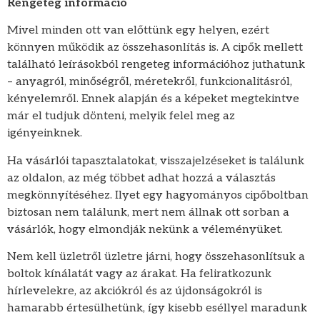
Rengeteg információ
Mivel minden ott van előttünk egy helyen, ezért
könnyen működik az összehasonlítás is. A cipők mellett
található leírásokból rengeteg információhoz juthatunk
– anyagról, minőségről, méretekről, funkcionalitásról,
kényelemről. Ennek alapján és a képeket megtekintve
már el tudjuk dönteni, melyik felel meg az
igényeinknek.
Ha vásárlói tapasztalatokat, visszajelzéseket is találunk
az oldalon, az még többet adhat hozzá a választás
megkönnyítéséhez. Ilyet egy hagyományos cipőboltban
biztosan nem találunk, mert nem állnak ott sorban a
vásárlók, hogy elmondják nekünk a véleményüket.
Nem kell üzletről üzletre járni, hogy összehasonlítsuk a
boltok kínálatát vagy az árakat. Ha feliratkozunk
hírlevelekre, az akciókról és az újdonságokról is
hamarabb értesülhetünk, így kisebb eséllyel maradunk