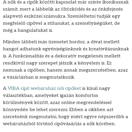
A nők és a cipők közötti kapcsolat már szinte ikonikusnak
számít, mert a lábbelik az öltözködés és az önkifejezés
alapvető eszközei számukra. Szemléltetni tudják egy
megfelelő cipővel a stílusukat, a személyiségüket, de
még a hangulatukat is.
Minden lábbeli más üzenetet hordoz, a divat mellett
hangot adhatunk egyéniségünknek és kreativitásunknak
is. A funkcionalitás és a dekoratív megjelenés mellett
rendkívül nagy szerepet játszik a kényelem is. Ez
nemcsak a cipőben, hanem annak megszerzésében, azaz
a vásárlásban is megmutatkozik.
A
VIBA cipő webáruház női cipőket
is kínál nagy
választékban, amelyeket igazán komfortos
körülmények között, azaz online megrendeléssel
könnyedén be lehet szerezni. Ebben a cikkben azt
szeretnénk megmutatni, hogy miért egyre népszerűbb a
webáruházból történő cipővásárlás a nők körében.