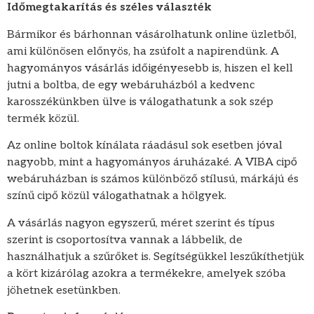
Időmegtakarítás és széles választék
Bármikor és bárhonnan vásárolhatunk online üzletből,
ami különösen előnyös, ha zsúfolt a napirendünk. A
hagyományos vásárlás időigényesebb is, hiszen el kell
jutni a boltba, de egy webáruházból a kedvenc
karosszékünkben ülve is válogathatunk a sok szép
termék közül.
Az online boltok kínálata ráadásul sok esetben jóval
nagyobb, mint a hagyományos áruházaké. A VIBA cipő
webáruházban is számos különböző stílusú, márkájú és
színű cipő közül válogathatnak a hölgyek.
A vásárlás nagyon egyszerű, méret szerint és típus
szerint is csoportosítva vannak a lábbelik, de
használhatjuk a szűrőket is. Segítségükkel leszűkíthetjük
a kört kizárólag azokra a termékekre, amelyek szóba
jöhetnek esetünkben.