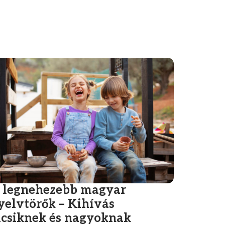
 legnehezebb magyar
yelvtörők – Kihívás
icsiknek és nagyoknak