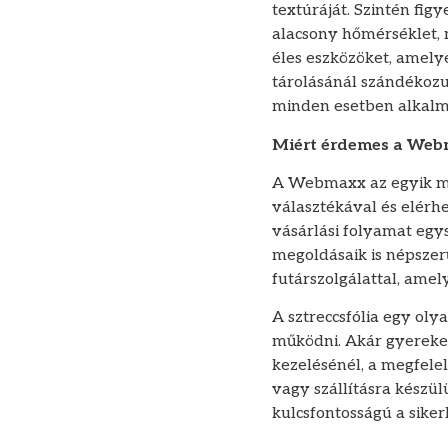
textúráját. Szintén fig
alacsony hőmérséklet, 
éles eszközöket, amelye
tárolásánál szándékozu
minden esetben alkalm
Miért érdemes a Webm
A Webmaxx az egyik meg
választékával és elérhe
vásárlási folyamat egy
megoldásaik is népszer
futárszolgálattal, amel
A sztreccsfólia egy ol
működni. Akár gyerekek
kezelésénél, a megfele
vagy szállításra készül
kulcsfontosságú a siker