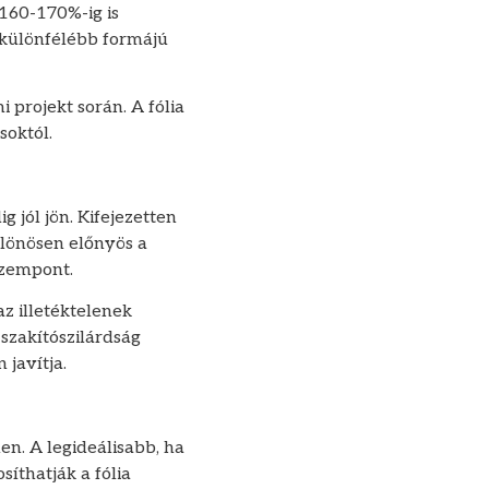
160-170%-ig is
gkülönfélébb formájú
 projekt során. A fólia
soktól.
 jól jön. Kifejezetten
különösen előnyös a
szempont.
az illetéktelenek
szakítószilárdság
 javítja.
en. A legideálisabb, ha
síthatják a fólia