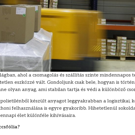
lágban, ahol a csomagolás és szállítás szinte mindennapos 
tetlen eszközzé vált. Gondoljunk csak bele, hogyan is törté
nne olyan anyag, ami stabilan tartja és védi a különböző cs
 polietilénből készült anyagot leggyakrabban a logisztikai, 
thoni felhasználása is egyre gyakoribb. Hihetetlenül sokold
nnapi élet különféle kihívásaira.
ccsfólia?