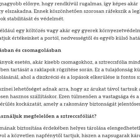
gnagyobb előnye, hogy rendkívül rugalmas, így képes akár 
y elszakadna. Ennek köszönhetően szorosan ráfekszik a le
ok stabilitását és védelmét.
például egy költözés vagy akár egy gyerek környezetvédelmi
juk értékeinket a portól, nedvességtől és egyéb külső hatá
ításban és csomagolásban
yok esetén, akár kisebb csomagokhoz, a sztreccsfólia mindig
gyben tartását a raklapok rögzítése során. Ez a tulajdonság 
sánál, ahol a diszkréció és a lopások elkerülése is fontos 
zínei lehetőséget adnak arra, hogy az árukat távol tartsuk 
sen hasznos szállításkor. Ezen túlmenően a vastagsága és a 
sérülés kockázatát, amely a rakomány biztonságát jelentősen
sználjuk megfelelően a sztreccsfóliát?
amának biztosítása érdekében helyes tárolása elengedhetetl
ávol a közvetlen napfénytől tartjuk, hiszen a napsugarak káro