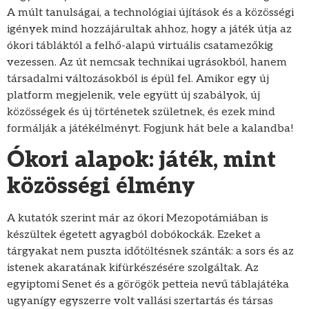
A múlt tanulságai, a technológiai újítások és a közösségi
igények mind hozzájárultak ahhoz, hogy a játék útja az
ókori tábláktól a felhő-alapú virtuális csatamezőkig
vezessen. Az út nemcsak technikai ugrásokból, hanem
társadalmi változásokból is épül fel. Amikor egy új
platform megjelenik, vele együtt új szabályok, új
közösségek és új történetek születnek, és ezek mind
formálják a játékélményt. Fogjunk hát bele a kalandba!
Ókori alapok: játék, mint
közösségi élmény
A kutatók szerint már az ókori Mezopotámiában is
készültek égetett agyagból dobókockák. Ezeket a
tárgyakat nem puszta időtöltésnek szánták: a sors és az
istenek akaratának kifürkészésére szolgáltak. Az
egyiptomi Senet és a görögök petteia nevű táblajátéka
ugyanígy egyszerre volt vallási szertartás és társas