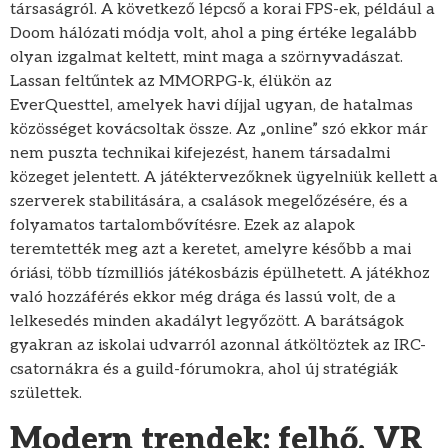
társaságról. A következő lépcső a korai FPS-ek, például a
Doom hálózati módja volt, ahol a ping értéke legalább
olyan izgalmat keltett, mint maga a szörnyvadászat.
Lassan feltűntek az MMORPG-k, élükön az
EverQuesttel, amelyek havi díjjal ugyan, de hatalmas
közösséget kovácsoltak össze. Az „online” szó ekkor már
nem puszta technikai kifejezést, hanem társadalmi
közeget jelentett. A játéktervezőknek ügyelniük kellett a
szerverek stabilitására, a csalások megelőzésére, és a
folyamatos tartalombővítésre. Ezek az alapok
teremtették meg azt a keretet, amelyre később a mai
óriási, több tízmilliós játékosbázis épülhetett. A játékhoz
való hozzáférés ekkor még drága és lassú volt, de a
lelkesedés minden akadályt legyőzött. A barátságok
gyakran az iskolai udvarról azonnal átköltöztek az IRC-
csatornákra és a guild-fórumokra, ahol új stratégiák
születtek.
Modern trendek: felhő, VR