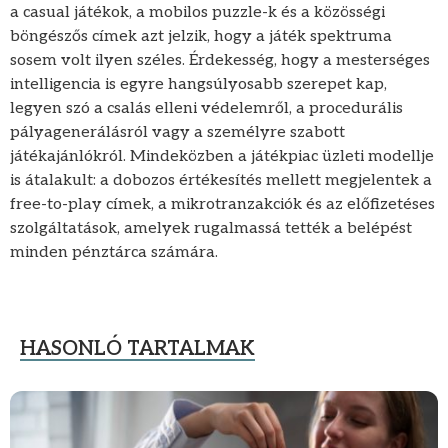
a casual játékok, a mobilos puzzle-k és a közösségi
böngészős címek azt jelzik, hogy a játék spektruma
sosem volt ilyen széles. Érdekesség, hogy a mesterséges
intelligencia is egyre hangsúlyosabb szerepet kap,
legyen szó a csalás elleni védelemről, a procedurális
pályagenerálásról vagy a személyre szabott
játékajánlókról. Mindeközben a játékpiac üzleti modellje
is átalakult: a dobozos értékesítés mellett megjelentek a
free-to-play címek, a mikrotranzakciók és az előfizetéses
szolgáltatások, amelyek rugalmassá tették a belépést
minden pénztárca számára.
HASONLÓ TARTALMAK