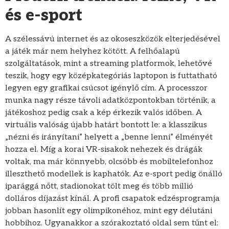
és e-sport
A szélessávú internet és az okoseszközök elterjedésével
a játék már nem helyhez kötött. A felhőalapú
szolgáltatások, mint a streaming platformok, lehetővé
teszik, hogy egy középkategóriás laptopon is futtatható
legyen egy grafikai csúcsot igénylő cím. A processzor
munka nagy része távoli adatközpontokban történik, a
játékoshoz pedig csak a kép érkezik valós időben. A
virtuális valóság újabb határt bontott le: a klasszikus
„nézni és irányítani” helyett a „benne lenni” élményét
hozza el. Míg a korai VR-sisakok nehezek és drágák
voltak, ma már könnyebb, olcsóbb és mobiltelefonhoz
illeszthető modellek is kaphatók. Az e-sport pedig önálló
iparággá nőtt, stadionokat tölt meg és több millió
dolláros díjazást kínál. A profi csapatok edzésprogramja
jobban hasonlít egy olimpikonéhoz, mint egy délutáni
hobbihoz. Ugyanakkor a szórakoztató oldal sem tűnt el: