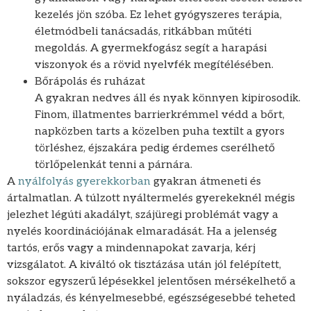
kezelés jön szóba. Ez lehet gyógyszeres terápia,
életmódbeli tanácsadás, ritkábban műtéti
megoldás. A gyermekfogász segít a harapási
viszonyok és a rövid nyelvfék megítélésében.
Bőrápolás és ruházat
A gyakran nedves áll és nyak könnyen kipirosodik.
Finom, illatmentes barrierkrémmel védd a bőrt,
napközben tarts a közelben puha textilt a gyors
törléshez, éjszakára pedig érdemes cserélhető
törlőpelenkát tenni a párnára.
A
nyálfolyás gyerekkorban
gyakran átmeneti és
ártalmatlan. A túlzott nyáltermelés gyerekeknél mégis
jelezhet légúti akadályt, szájüregi problémát vagy a
nyelés koordinációjának elmaradását. Ha a jelenség
tartós, erős vagy a mindennapokat zavarja, kérj
vizsgálatot. A kiváltó ok tisztázása után jól felépített,
sokszor egyszerű lépésekkel jelentősen mérsékelhető a
nyáladzás, és kényelmesebbé, egészségesebbé teheted