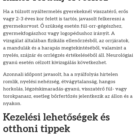
Ha a túlzott nyáltermelés gyerekeknél visszatérő, erős
vagy 2-3 éves kor felett is tartós, javasolt felkeresni a
gyermekorvost. Ő szükség esetén fül-orr-gégészhez,
gyermekfogászhoz vagy logopédushoz irányít. A
vizsgálat általában fizikális ellenőrzésből, az orrjáratok,
a mandulák és a harapás megtekintéséből, valamint a
nyelés, szájzár és orrlégzés értékeléséből áll. Neurológiai
gyanú esetén célzott kivizsgálás következhet.
Azonnali időpont javasolt, ha a nyálfolyás hirtelen
romlik, nyelési nehézség, étvágytalanság, hangos
horkolás, légzéskimaradás-gyanú, visszatérő fül- vagy
torokpanasz, esetleg bőrfertőzés jelentkezik az állon és a
nyakon.
Kezelési lehetőségek és
otthoni tippek