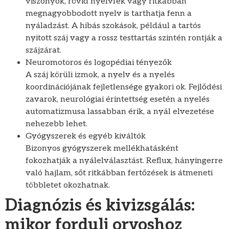
viszonyok, rövid nyelvfék vagy ritkábban
megnagyobbodott nyelv is tarthatja fenn a
nyáladzást. A hibás szokások, például a tartós
nyitott száj vagy a rossz testtartás szintén rontják a
szájzárat.
Neuromotoros és logopédiai tényezők
A száj körüli izmok, a nyelv és a nyelés
koordinációjának fejletlensége gyakori ok. Fejlődési
zavarok, neurológiai érintettség esetén a nyelés
automatizmusa lassabban érik, a nyál elvezetése
nehezebb lehet.
Gyógyszerek és egyéb kiváltók
Bizonyos gyógyszerek mellékhatásként
fokozhatják a nyálelválasztást. Reflux, hányingerre
való hajlam, sőt ritkábban fertőzések is átmeneti
többletet okozhatnak.
Diagnózis és kivizsgálás:
mikor fordulj orvoshoz