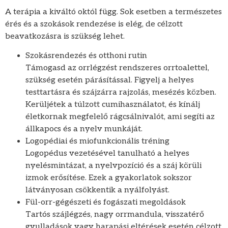
A terápia a kiváltó októl függ. Sok esetben a természetes
érés és a szokások rendezése is elég, de célzott
beavatkozásra is szükség lehet.
Szokásrendezés és otthoni rutin
Támogasd az orrlégzést rendszeres orrtoalettel,
szükség esetén párásítással. Figyelj a helyes
testtartásra és szájzárra rajzolás, mesézés közben.
Kerüljétek a túlzott cumihasználatot, és kínálj
életkornak megfelelő rágcsálnivalót, ami segíti az
állkapocs és a nyelv munkáját.
Logopédiai és miofunkcionális tréning
Logopédus vezetésével tanulható a helyes
nyelésmintázat, a nyelvpozíció és a száj körüli
izmok erősítése. Ezek a gyakorlatok sokszor
látványosan csökkentik a nyálfolyást.
Fül-orr-gégészeti és fogászati megoldások
Tartós szájlégzés, nagy orrmandula, visszatérő
gyulladások vagy harapási eltérések esetén célzott