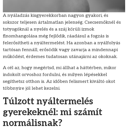
A nyáladzás kisgyerekkorban nagyon gyakori, és
sokszor teljesen ártalmatlan jelenség. Csecsemőknél és
totyogóknál a nyelés és a száj körüli izmok
finomhangolása még fejlődik, ráadásul a fogzás is
felerősítheti a nyáltermelést. Ha azonban a nyálfolyás
tartósan fennáll, erősödik vagy zavarja a mindennapi
működést, érdemes tudatosan utánajárni az okoknak.
A cél az, hogy megértsd, mi állhat a háttérben, mikor
indokolt orvoshoz fordulni, és milyen lépésekkel
segíthetsz otthon is. Az időben felismert kiváltó okot
többnyire jól lehet kezelni.
Túlzott nyáltermelés
gyerekeknél: mi számít
normálisnak?