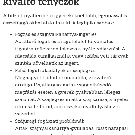
kiváltó tényezők
A túlzott nyáltermelés gyerekeknél több, egymással is
összefüggő okból alakulhat ki. A legtipikusabbak:
Fogzás és szájnyálkahártya-ingerlés
Az áttörő fogak és a rágófelület folyamatos
izgatása reflexesen fokozza a nyálelválasztást. A
rágcsálás, cumihasználat vagy szájba vett tárgyak
szintén növelhetik az ingert.
Felső légúti akadályok és szájlégzés
Megnagyobbodott orrmandula, visszatérő
orrdugulás, allergiás nátha vagy elhúzódó
megfázás esetén a gyerek gyakrabban lélegez
szájon át. A szájlégzés miatt a száj zárása, a nyelés
ritmusa felborul, ami éjszakai nyálfolyáshoz is
vezethet.
Szájüregi, fogászati problémák
Afták, szájnyálkahártya-gyulladás, rossz harapási