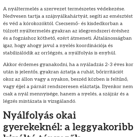
A nyáltermelés a szervezet természetes védekezése.
Nedvesen tartja a szájnyálkahártyát, segíti az emésztést
és véd a kórokozóktól. Csecsemő- és kisdedkorban a
túlzott nyáltermelés gyakran az idegrendszeri éréshez
és a fogzáshoz köthető, ezért átmeneti. Általánosságban
igaz, hogy ahogy javul a nyelés koordinációja és
stabilizálódik az orrlégzés, a nyálfolyás is enyhül.
Akkor érdemes gyanakodni, ha a nyáladzás 2-3 éves kor
után is jelentős, gyakran áztatja a ruhát, bőrirritációt
okoz az állon vagy a nyakon, beszéd közben is feltűnő,
vagy éjjel a párnát rendszeresen eláztatja. Ilyenkor nem
csak a nyál mennyisége, hanem a nyelés, a szájzár és a
légzés mintázata is vizsgálandó.
Nyálfolyás okai
gyerekeknél: a leggyakoribb