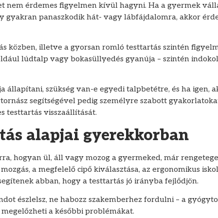
t nem érdemes figyelmen kívül hagyni. Ha a gyermek válla
gy gyakran panaszkodik hát- vagy lábfájdalomra, akkor é
közben, illetve a gyorsan romló testtartás szintén figyelm
ldául lúdtalp vagy bokasüllyedés gyanúja – szintén indokol
 állapítani, szükség van-e egyedi talpbetétre, és ha igen, a
ornász segítségével pedig személyre szabott gyakorlatokat 
 testtartás visszaállítását.
rtás alapjai gyerekkorban
arra, hogyan ül, áll vagy mozog a gyermeked, már rengeteget
 mozgás, a megfelelő cipő kiválasztása, az ergonomikus isko
egítenek abban, hogy a testtartás jó irányba fejlődjön.
dot észlelsz, ne habozz szakemberhez fordulni – a gyógyt
és megelőzheti a későbbi problémákat.