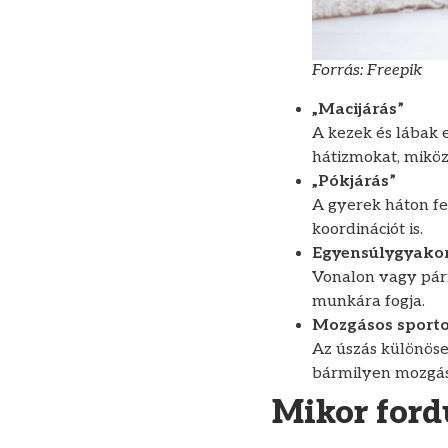
Forrás: Freepik
„Macijárás”
A kezek és lábak 
hátizmokat, miköz
„Pókjárás”
A gyerek háton fek
koordinációt is.
Egyensúlygyako
Vonalon vagy párná
munkára fogja.
Mozgásos sport
Az úszás különöse
bármilyen mozgáso
Mikor ford