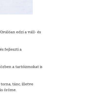
válóan edzi a váll- és
s fejleszti a
közben a tartóizmokat is
orna, tánc, illetve
ás öröme.