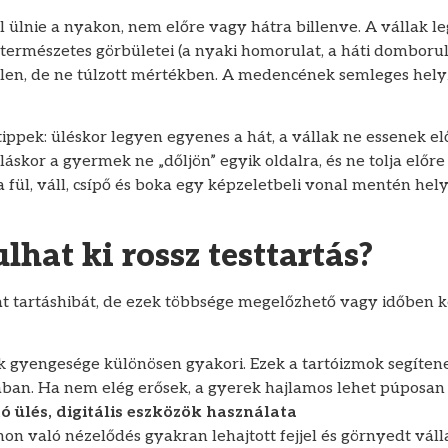
 ülnie a nyakon, nem előre vagy hátra billenve. A vállak l
 természetes görbületei (a nyaki homorulat, a háti domborul
len, de ne túlzott mértékben. A medencének semleges helyz
ippek: üléskor legyen egyenes a hát, a vállak ne essenek elő
Álláskor a gyermek ne „dőljön” egyik oldalra, és ne tolja előre
 fül, váll, csípő és boka egy képzeletbeli vonal mentén hel
lhat ki rossz testtartás?
t tartáshibát, de ezek többsége megelőzhető vagy időben k
k gyengesége különösen gyakori. Ezek a tartóizmok segítene
ában. Ha nem elég erősek, a gyerek hajlamos lehet púposan ü
tó ülés, digitális eszközök használata
non való nézelődés gyakran lehajtott fejjel és görnyedt váll