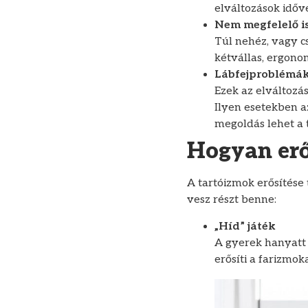
elváltozások időv
Nem megfelelő i
Túl nehéz, vagy cs
kétvállas, ergonom
Lábfejproblémák 
Ezek az elváltozás
Ilyen esetekben 
megoldás lehet a t
Hogyan erő
A tartóizmok erősítése
vesz részt benne:
„Híd” játék
A gyerek hanyatt 
erősíti a farizmoka