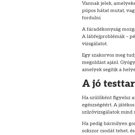
Vannak jelek, amelyeke
púpos hátat mutat, va
fordulni.
A fáradékonyság mozgás 
A lábfejproblémák – pé
vizsgálatot.
Egy szakorvos meg tudja
megoldást ajánl. Gyógyt
amelyek segítik a helyes
A jó testta
Ha szülőként figyelsz 
egészségéért. A játékos
szűrővizsgálatok mind s
Ha pedig bármilyen gon
sokszor csodát tehet, 