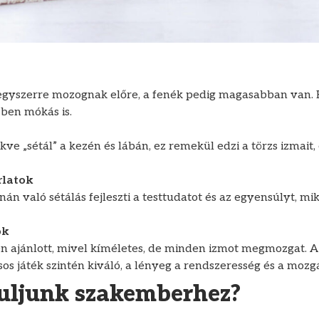
egyszerre mozognak előre, a fenék pedig magasabban van. Ki
ben mókás is.
ve „sétál” a kezén és lábán, ez remekül edzi a törzs izmait, é
rlatok
n való sétálás fejleszti a testtudatot és az egyensúlyt, mi
ok
n ajánlott, mivel kíméletes, de minden izmot megmozgat. A t
s játék szintén kiváló, a lényeg a rendszeresség és a mozg
uljunk szakemberhez?