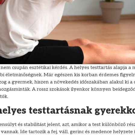
 nem csupán esztétikai kérdés. A helyes testtartás alapja a
bi életminőségnek. Már egészen kis korban érdemes figyelme
zog a gyermek, hiszen a növekedés időszakában alakul ki a c
mozgásminták. A rossz szokások ilyenkor könnyen beidegző
tók.
helyes testtartásnak gyerekk
nsúlyt és stabilitást jelent, azt, amikor a test különböző rés
annak. Ide tartozik a fej, váll, gerinc és medence helyzete i