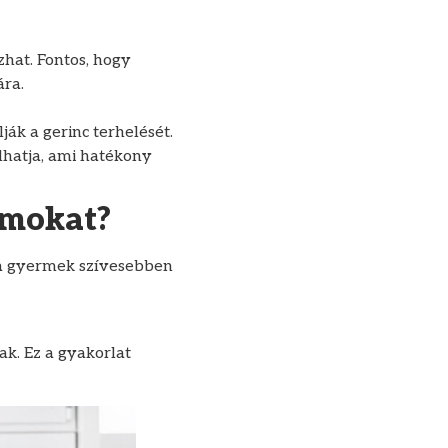
zhat. Fontos, hogy
ára.
ják a gerinc terhelését.
lhatja, ami hatékony
zmokat?
 a gyermek szívesebben
ak. Ez a gyakorlat