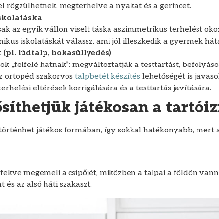
el rögzülhetnek, megterhelve a nyakat és a gerincet.
skolatáska
ak az egyik vállon viselt táska aszimmetrikus terhelést oko
ikus iskolatáskát válassz, ami jól illeszkedik a gyermek hát
(pl. lúdtalp, bokasüllyedés)
ok „felfelé hatnak”: megváltoztatják a testtartást, befolyásol
az ortopéd szakorvos
talpbetét készítés
lehetőségét is javaso
erhelési eltérések korrigálására és a testtartás javítására.
síthetjük játékosan a tartói
 történhet játékos formában, így sokkal hatékonyabb, mert
fekve megemeli a csípőjét, miközben a talpai a földön vann
t és az alsó háti szakaszt.