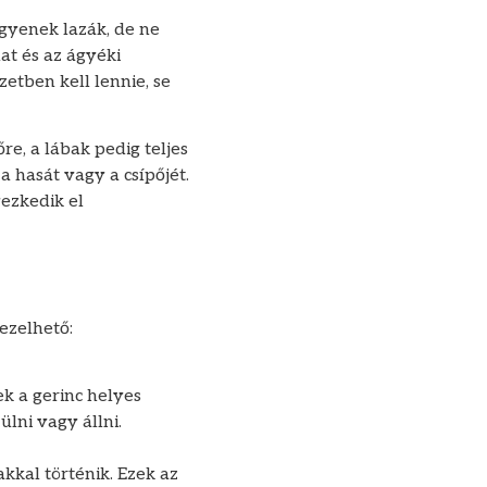
egyenek lazák, de ne
at és az ágyéki
etben kell lennie, se
re, a lábak pedig teljes
 a hasát vagy a csípőjét.
yezkedik el
ezelhető:
k a gerinc helyes
lni vagy állni.
akkal történik. Ezek az