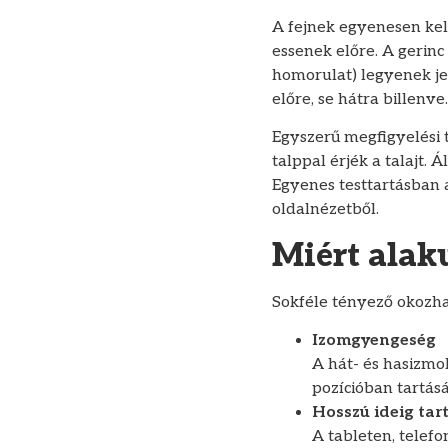
A fejnek egyenesen kell
essenek előre. A gerinc
homorulat) legyenek je
előre, se hátra billenve.
Egyszerű megfigyelési t
talppal érjék a talajt. 
Egyenes testtartásban a
oldalnézetből.
Miért alaku
Sokféle tényező okozha
Izomgyengeség
A hát- és hasizmo
pozícióban tartás
Hosszú ideig tar
A tableten, telefo