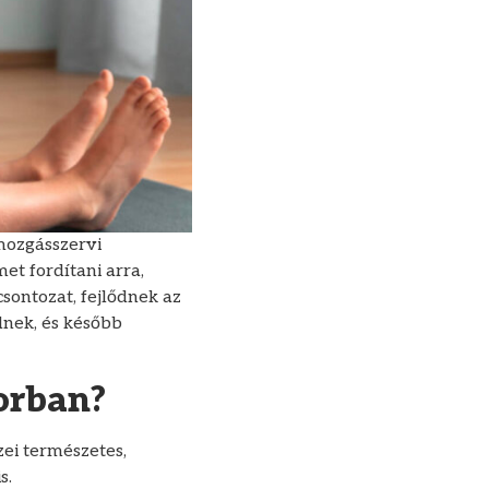
 mozgásszervi
t fordítani arra,
sontozat, fejlődnek az
dnek, és később
orban?
zei természetes,
s.