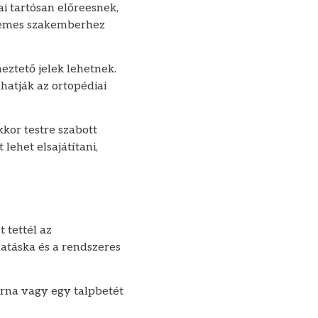
i tartósan előreesnek,
rdemes szakemberhez
eztető jelek lehetnek.
hatják az ortopédiai
kkor testre szabott
lehet elsajátítani,
 tettél az
latáska és a rendszeres
orna vagy egy talpbetét