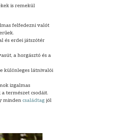
ekek is remekül
lmas felfedezni valót
erűek.
l és erdei játszótér
asút, a horgásztó és a
e különleges látnivalói
amok izgalmas
 a természet csodáit.
ogy minden
családtag
jól