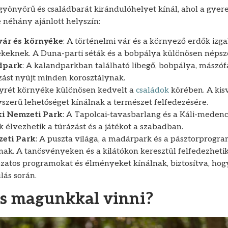
önyörű és családbarát kirándulóhelyet kínál, ahol a gyer
 néhány ajánlott helyszín:
vár és környéke
: A történelmi vár és a környező erdők izga
keknek. A Duna-parti séták és a bobpálya különösen népsz
dpark
: A kalandparkban található libegő, bobpálya, mászófa
zást nyújt minden korosztálynak.
ályrét környéke különösen kedvelt a
családok
körében. A kisv
zerű lehetőséget kínálnak a természet felfedezésére.
ki Nemzeti Park
: A Tapolcai-tavasbarlang és a Káli-medenc
 élvezhetik a túrázást és a játékot a szabadban.
eti Park
: A puszta világa, a madárpark és a pásztorprogr
ak. A tanösvényeken és a kilátókon keresztül felfedezhetik
ozatos programokat és élményeket kínálnak, biztosítva, h
lás során.
s magunkkal vinni?