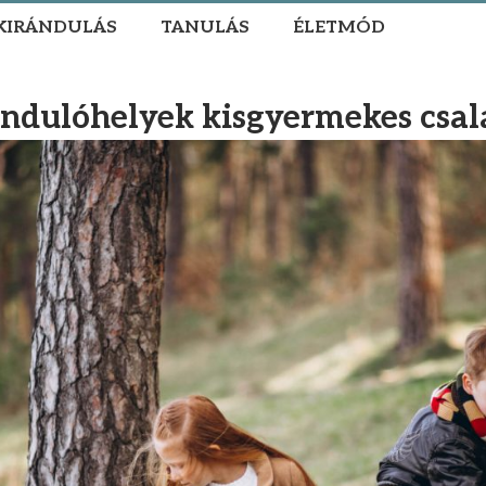
KIRÁNDULÁS
TANULÁS
ÉLETMÓD
ándulóhelyek kisgyermekes csa