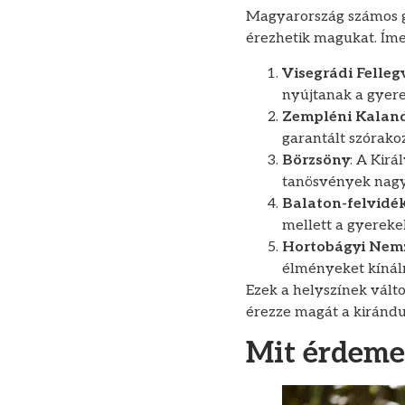
Magyarország számos gy
érezhetik magukat. Íme
Visegrádi Felleg
nyújtanak a gyere
Zempléni Kalan
garantált szórako
Börzsöny
: A Kir
tanösvények nagys
Balaton-felvidé
mellett a gyerekek
Hortobágyi Nemz
élményeket kínáln
Ezek a helyszínek vált
érezze magát a kirándu
Mit érdeme