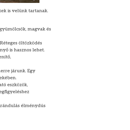
ek is velünk tartanak.
, gyümölcsök, magvak és
. Réteges öltözködés
nyő is hasznos lehet.
enítő,
erre járunk. Egy
dekében.
ató eszközök,
egfigyeléshez
 kirándulás élménydús