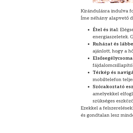
Kirándulásra indulva f
Íme néhány alapvető d
Étel és ital
: Elég
energiaszeletek. 
Ruházat és lábbe
ajánlott, hogy a h
Elsősegélycsoma
fájdalomcsillapító
Térkép és navig
mobiltelefon telje
Szórakoztató es
amelyekkel elfogl
szükséges eszközö
Ezekkel a felszerelése
és gondtalan lesz mind