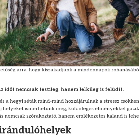
etőség arra, hogy kiszakadjunk a mindennapok rohanásából
az időt nemcsak testileg, hanem lelkileg is felüdít.
 és a hegyi séták mind-mind hozzájárulnak a stressz csökken
új helyeket ismerhetünk meg, különleges élményekkel gazd
s nemcsak szórakoztató, hanem emlékezetes kaland is lehe
kirándulóhelyek