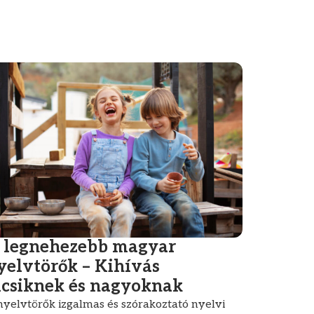
 legnehezebb magyar
yelvtörők – Kihívás
icsiknek és nagyoknak
nyelvtörők izgalmas és szórakoztató nyelvi