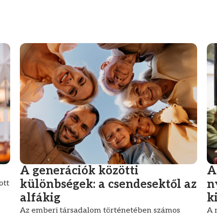
A generációk közötti
A
különbségek: a csendesektől az
n
ott
alfákig
k
Az emberi társadalom történetében számos
A 