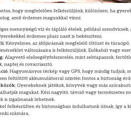
ontos, hogy megfelelően felkészüljünk, különösen, ha gyerek
olog, amit érdemes magunkkal vinni:
séges mennyiségű víz és tápláló ételek, például szendvicsek
Gyerekekkel érdemes plusz nasit is bekészíteni.
li
: Kényelmes, az időjárásnak megfelelő öltözet és túracipő
őmérséklet változásaira is felkészüljünk. Esőkabát vagy eser
g
: Alapvető elsősegélyfelszerelés, mint sebtapaszok, fertőtl
k, naptej és rovarriasztó.
áció
: Hagyományos térkép vagy GPS, hogy mindig tudjuk, m
sen feltöltött akkumulátorral szintén fontos a biztonság ér
zközök
: Gyerekeknek játékok, könyvek vagy más szórakozt
alhatják magukat. Kézi nagyító, távcső vagy természetes m
k is izgalmasak lehetnek.
kkel felkészülten és biztonságban indulhatunk útnak, így a
enki számára.