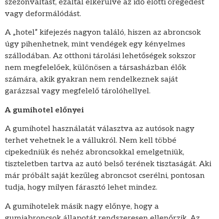
szezonváltást, ezáltal elkerülve az idő előtti öregedést
vagy deformálódást.
A „hotel” kifejezés nagyon találó, hiszen az abroncsok
úgy pihenhetnek, mint vendégek egy kényelmes
szállodában. Az otthoni tárolási lehetőségek sokszor
nem megfelelőek, különösen a társasházban élők
számára, akik gyakran nem rendelkeznek saját
garázzsal vagy megfelelő tárolóhellyel.
A gumihotel előnyei
A gumihotel használatát választva az autósok nagy
terhet vehetnek le a vállukról. Nem kell többé
cipekedniük és nehéz abroncsokkal emelgetniük,
tiszteletben tartva az autó belső terének tisztaságát. Aki
már próbált saját kezűleg abroncsot cserélni, pontosan
tudja, hogy milyen fárasztó lehet mindez.
A gumihotelek másik nagy előnye, hogy a
gumiabroncsok állapotát rendszeresen ellenőrzik. Az