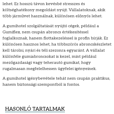
lehet. Ez hosszú távon kevésbé stresszes és
költséghatékony megoldást nyújt. Vállalatoknak, akik
több járművet használnak, különösen előnyös lehet.
A gumihotel szolgáltatását nyújtó cégek, például a
Gumiflex, nem csupán abroncs értékesítéssel
foglalkoznak, hanem flottakezeléssel is profin bírják. Ez
különösen hasznos lehet, ha többszörös abroncskészletet
kell tárolni, nyári és téli szezonra egyaránt. A vállalat
különféle gumiabroncsokat is kezel, mint például
mezőgazdasági vagy teherautó gumikat, hogy
rugalmasan megfelelhessen ügyfelei igényeinek.
A gumihotel igénybevétele tehát nem csupán praktikus,
hanem biztonsági szempontból is fontos.
HASONLÓ TARTALMAK