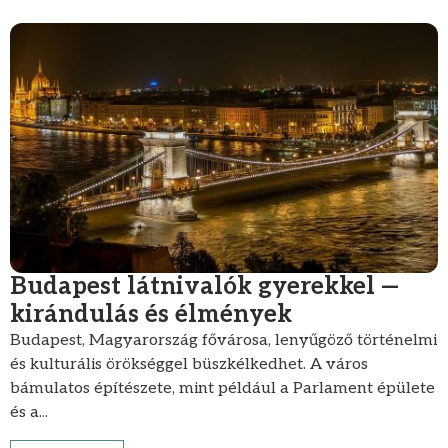
Budapest látnivalók gyerekkel —
kirándulás és élmények
Budapest, Magyarország fővárosa, lenyűgöző történelmi
és kulturális örökséggel büszkélkedhet. A város
bámulatos építészete, mint például a Parlament épülete
és a...