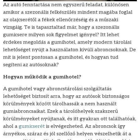
Az autó fenntartása nem egyszerű feladat, különösen
amikor a szezonális felkészülés mindent magába foglal
az olajcserétől a fékek ellenőrzéséig és a műszaki
vizsgáig. Te is tapasztaltad már, hogy a szezonális
gumicsere milyen sok figyelmet igényel? Itt lehet
érdekes megoldás a gumihotel, amely modern tárolási
lehetőséget nyújt a használaton kívüli abroncsoknak. De
mit is jelent pontosan a gumihotel, és hogyan tud
segíteni az autósoknak?
Hogyan működik a gumihotel?
A gumihotel vagy abroncstárolási szolgáltatás
lehetőséget biztosít arra, hogy az autósok biztonságos
körülmények között tárolhassák a nem használt
gumiabroncsaikat. Ezek a tárolóhelyek szakszerű
körülményeket nyújtanak, és itt gyakran ott találhatóak,
ahol a
gumicserét
is elvégezheted. Az abroncsok így
árnyékos, száraz és jól szellőző helyen vészelhetik át a