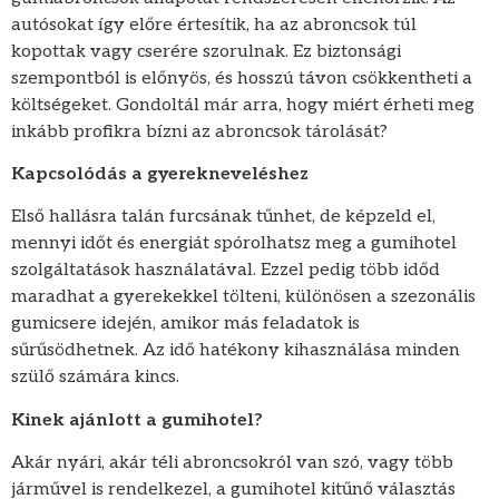
autósokat így előre értesítik, ha az abroncsok túl
kopottak vagy cserére szorulnak. Ez biztonsági
szempontból is előnyös, és hosszú távon csökkentheti a
költségeket. Gondoltál már arra, hogy miért érheti meg
inkább profikra bízni az abroncsok tárolását?
Kapcsolódás a gyerekneveléshez
Első hallásra talán furcsának tűnhet, de képzeld el,
mennyi időt és energiát spórolhatsz meg a gumihotel
szolgáltatások használatával. Ezzel pedig több időd
maradhat a gyerekekkel tölteni, különösen a szezonális
gumicsere idején, amikor más feladatok is
sűrűsödhetnek. Az idő hatékony kihasználása minden
szülő számára kincs.
Kinek ajánlott a gumihotel?
Akár nyári, akár téli abroncsokról van szó, vagy több
járművel is rendelkezel, a gumihotel kitűnő választás