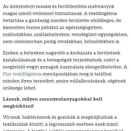
Az intézményi mosási és fertőtlenítési szabványok
magas szintű védelmet biztosítanak. A textilhigiénia
betartása a gazdaság minden területén elsődleges, de
kiemelten fontos például az egészségügyben,
szállodákban, szálláshelyeken, vendéglátó egységekben,
nem utolsósorban pedig óvodákban, bölcsődékben is.
Ezeken a helyeken nagyobb a kockázata a fertőzések
kialakulásának és a betegségek terjedésének, ezért a
megfelelő vegyi anyagok használata elengedhetetlen. A
Flor textilhigiénia
menüpontjában meg is találhat
minden ilyen terméket, amire vállalkozásának, cégének
szüksége lehet.
Lássuk, milyen szennyezőanyagokkal kell
megbirkózni!
Vírusok, baktériumok és gombák is megbújhatnak a
textilszálak között, a legrosszabb esetben ezek mind