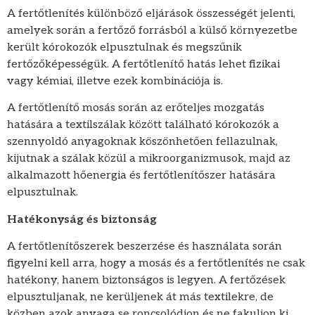
A fertőtlenítés különböző eljárások összességét jelenti,
amelyek során a fertőző forrásból a külső környezetbe
került kórokozók elpusztulnak és megszűnik
fertőzőképességük. A fertőtlenítő hatás lehet fizikai
vagy kémiai, illetve ezek kombinációja is.
A fertőtlenítő mosás során az erőteljes mozgatás
hatására a textilszálak között található kórokozók a
szennyoldó anyagoknak köszönhetően fellazulnak,
kijutnak a szálak közül a mikroorganizmusok, majd az
alkalmazott hőenergia és fertőtlenítőszer hatására
elpusztulnak.
Hatékonyság és biztonság
A fertőtlenítőszerek beszerzése és használata során
figyelni kell arra, hogy a mosás és a fertőtlenítés ne csak
hatékony, hanem biztonságos is legyen. A fertőzések
elpusztuljanak, ne kerüljenek át más textilekre, de
közben azok anyaga se roncsolódjon és ne fakuljon ki.