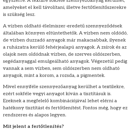
egyszerre. A textilre sokféle szennyezőanyag kerülhet,
amelyeket el kell távolítani, illetve fertőtlenítőszerekre
is szükség lesz.
A vízben oldható élelmiszer-eredetű szennyeződések
általában könnyen eltüntethetők. A vízben nem oldódó,
de vízben duzzadó anyagok már makacsabbak, ilyenek
a ruházatra kerülő fehérjealapú anyagok. A zsírok és az
olajok nem oldódnak vízben, de szerves oldószerben,
segédanyaggal emulgeálható anyagok. Végezetül pedig
vannak a sem vízben, sem oldószerben nem oldható
anyagok, mint a korom, a rozsda, a pigmentek.
Mivel ennyiféle szennyezőanyag kerülhet a textilekre,
ezért sokféle vegyi anyagot kíván a tisztításuk is.
Ezeknek a megfelelő kombinációjával lehet elérni a
hatékony tisztítást és fertőtlenítést. Fontos még, hogy ez
rendszeres és alapos legyen.
Mit jelent a fertőtlenítés?