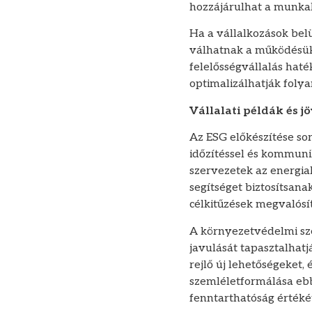
hozzájárulhat a munka
Ha a vállalkozások belü
válhatnak a működésük.
felelősségvállalás haté
optimalizálhatják folya
Vállalati példák és j
Az ESG előkészítése so
időzítéssel és kommuni
szervezetek az energia
segítséget biztosítsan
célkitűzések megvalósí
A környezetvédelmi sz
javulását tapasztalhatj
rejlő új lehetőségeket,
szemléletformálása ebb
fenntarthatóság értékét