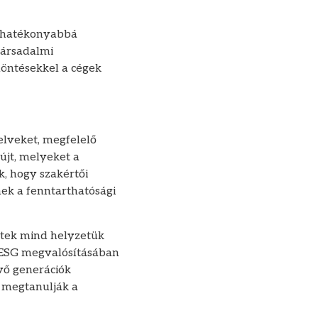
séghatékonyabbá
társadalmi
 döntésekkel a cégek
elveket, megfelelő
újt, melyeket a
, hogy szakértői
nek a fenntarthatósági
ttek mind helyzetük
az ESG megvalósításában
övő generációk
 megtanulják a