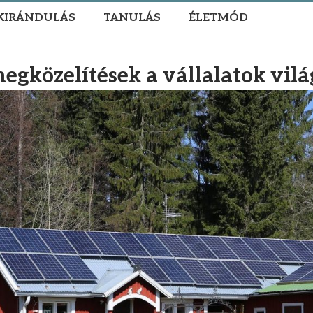
KIRÁNDULÁS
TANULÁS
ÉLETMÓD
egközelítések a vállalatok vil