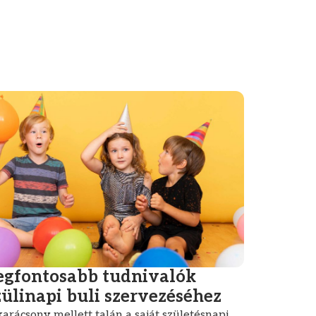
egfontosabb tudnivalók
zülinapi buli szervezéséhez
karácsony mellett talán a saját születésnapi