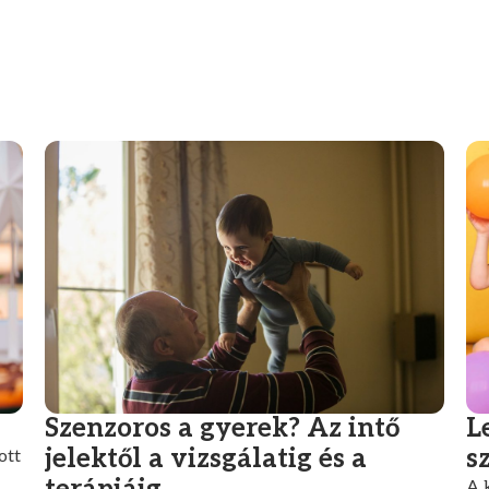
Szenzoros a gyerek? Az intő
L
jelektől a vizsgálatig és a
s
ott
A 