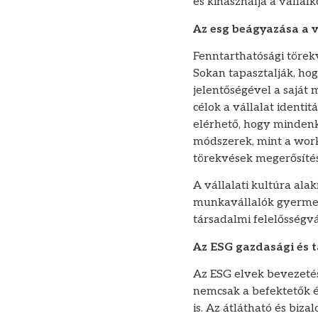
és kihasználja a vállal
Az esg beágyazása a v
Fenntarthatósági törek
Sokan tapasztalják, hog
jelentőségével a saját
célok a vállalat identi
elérhető, hogy mindenki
módszerek, mint a work
törekvések megerősítés
A vállalati kultúra ala
munkavállalók gyermek
társadalmi felelősségv
Az ESG gazdasági és 
Az ESG elvek bevezetése
nemcsak a befektetők é
is. Az átlátható és biz