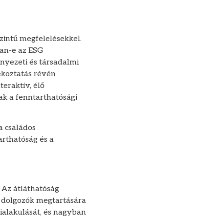
zintű megfelelésekkel.
van-e az ESG
nyezeti és társadalmi
ékoztatás révén
eraktív, élő
ak a fenntarthatósági
a családos
rthatóság és a
. Az átláthatóság
a dolgozók megtartására
kialakulását, és nagyban