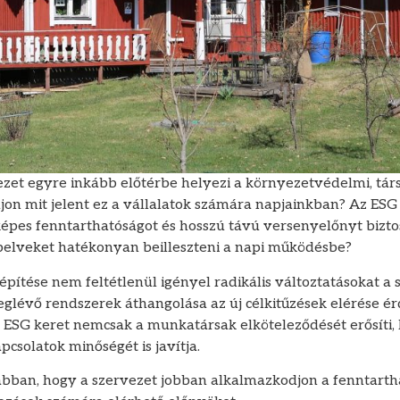
zet egyre inkább előtérbe helyezi a környezetvédelmi, társ
on mit jelent ez a vállalatok számára napjainkban? Az ESG 
képes fenntarthatóságot és hosszú távú versenyelőnyt bizto
pelveket hatékonyan beilleszteni a napi működésbe?
ítése nem feltétlenül igényel radikális változtatásokat a s
lévő rendszerek áthangolása az új célkitűzések elérése é
t ESG keret nemcsak a munkatársak elköteleződését erősíti,
pcsolatok minőségét is javítja.
abban, hogy a szervezet jobban alkalmazkodjon a fenntart