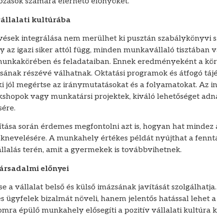
kozások számára elérhető előnyöket.
állalati kultúrába
vések integrálása nem merülhet ki pusztán szabálykönyvi s
y az igazi siker attól függ, minden munkavállaló tisztában 
 munkakörében és feladataiban. Ennek eredményeként a kör
tásának részévé válhatnak. Oktatási programok és átfogó táj
 jól megértse az iránymutatásokat és a folyamatokat. Az int
shopok vagy munkatársi projektek, kiváló lehetőséget adn
ére.
kítása során érdemes megfontolni azt is, hogyan hat mindez 
nevelésére. A munkahely értékes példát nyújthat a fennta
állalás terén, amit a gyermekek is továbbvihetnek.
társadalmi előnyei
 a vállalat belső és külső imázsának javítását szolgálhatja
s ügyfelek bizalmát növeli, hanem jelentős hatással lehet 
alomra épülő munkahely elősegíti a pozitív vállalati kultúra 