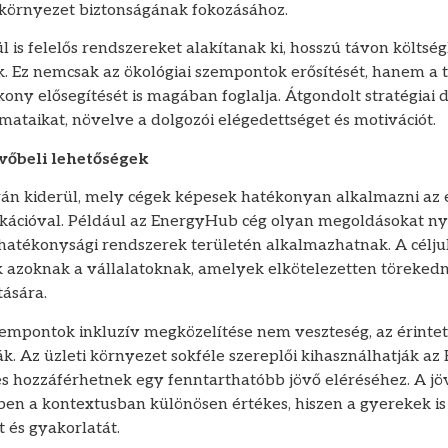
környezet biztonságának fokozásához.
l is felelős rendszereket alakítanak ki, hosszú távon költ
 Ez nemcsak az ökológiai szempontok erősítését, hanem a 
kony elősegítését is magában foglalja. Átgondolt stratégiai
mataikat, növelve a dolgozói elégedettséget és motivációt.
övőbeli lehetőségek
rán kiderül, mely cégek képesek hatékonyan alkalmazni az 
kációval. Például az EnergyHub cég olyan megoldásokat ny
hatékonysági rendszerek területén alkalmazhatnak. A céljuk
ak azoknak a vállalatoknak, amelyek elkötelezetten töreked
tására.
empontok inkluzív megközelítése nem veszteség, az érinte
ák. Az üzleti környezet sokféle szereplői kihasználhatják 
 és hozzáférhetnek egy fenntarthatóbb jövő eléréséhez. A j
en a kontextusban különösen értékes, hiszen a gyerekek is
 és gyakorlatát.