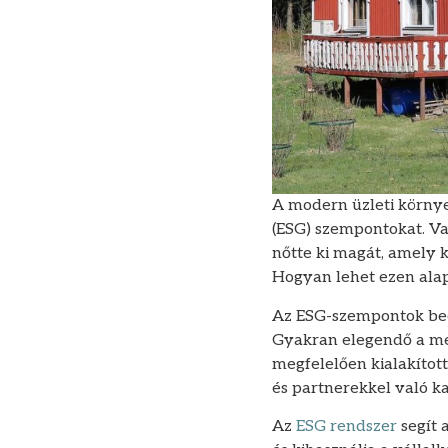
A modern üzleti környe
(ESG) szempontokat. Vaj
nőtte ki magát, amely 
Hogyan lehet ezen ala
Az ESG-szempontok beép
Gyakran elegendő a meg
megfelelően kialakítot
és partnerekkel való ka
Az
ESG rendszer
segít 