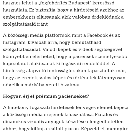
hasznos lehet a „fogfehérítés Budapest” keresőszó
használata. Ez biztosítja, hogy a hirdetéseid azokhoz az
emberekhez is eljussanak, akik valóban érdeklődnek a
szolgáltatásaid iránt.
A közösségi média platformok, mint a Facebook és az
Instagram, kiválóak arra, hogy bemutathasd
szolgáltatásaidat. Valódi képek és videók segítségével
könnyebben elérheted, hogy a páciensek személyesebb
kapcsolatot alakítsanak ki fogászati rendelőddel. A
hitelesség alapvető fontosságú: sokan tapasztalták már,
hogy az eredeti, valós képek és történetek látványosan
növelik a márkába vetett bizalmat.
Hogyan érj el prémium pácienseket?
A hatékony fogászati hirdetések lényeges elemét képezi
a közösségi média erejének kihasználása. Fiatalos és
dinamikus vizuális anyagok készítése elengedhetetlen
ahhoz, hogy kitűnj a zsúfolt piacon. Képzeld el, mennyire