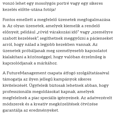
vonzó lehet egy mosolygós portré vagy egy sikeres
kezelés előtte-utána fotója!
Fontos emellett a megfelelő üzenetek megfogalmazása
is. Az olyan üzenetek, amelyek kiemelik a rendelő
előnyeit, például „rövid várakozási idő” vagy „személyre
szabott kezelések”, segíthetnek meggyőzni a pácienseket
arról, hogy nálad a legjobb kezekben vannak. Az
üzenetek próbáljanak meg személyesebb kapcsolatot
kialakítani a közönséggel, hogy valóban érzelmileg is
kapcsolódjanak a márkához.
A FutureManagement csapata átfogó szolgáltatásaival
támogatja az ilyen jellegű kampányok sikeres
kivitelezését. Ügyfeleik biztosak lehetnek abban, hogy
professzionális megoldásokat kapnak, amelyek
megfelelnek a piac speciális igényeinek. Az adatvezérelt
módszerek és a kreatív megközelítések ötvözése
garantálja az eredményeket.