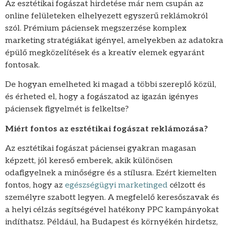
Az esztétikai fogászat hirdetése már nem csupán az
online felületeken elhelyezett egyszerű reklámokról
szól. Prémium páciensek megszerzése komplex
marketing stratégiákat igényel, amelyekben az adatokra
épülő megközelítések és a kreatív elemek egyaránt
fontosak.
De hogyan emelheted ki magad a többi szereplő közül,
és érheted el, hogy a fogászatod az igazán igényes
páciensek figyelmét is felkeltse?
Miért fontos az esztétikai fogászat reklámozása?
Az esztétikai fogászat páciensei gyakran magasan
képzett, jól kereső emberek, akik különösen
odafigyelnek a minőségre és a stílusra. Ezért kiemelten
fontos, hogy az
egészségügyi marketinged
célzott és
személyre szabott legyen. A megfelelő keresőszavak és
a helyi célzás segítségével hatékony PPC kampányokat
indíthatsz. Például, ha Budapest és környékén hirdetsz,