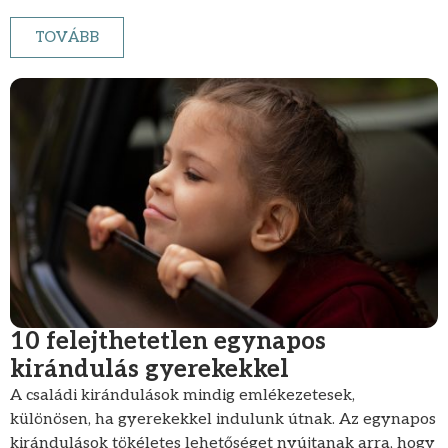
TOVÁBB
10 felejthetetlen egynapos
kirándulás gyerekekkel
A családi kirándulások mindig emlékezetesek,
különösen, ha gyerekekkel indulunk útnak. Az egynapos
kirándulások tökéletes lehetőséget nyújtanak arra, hogy