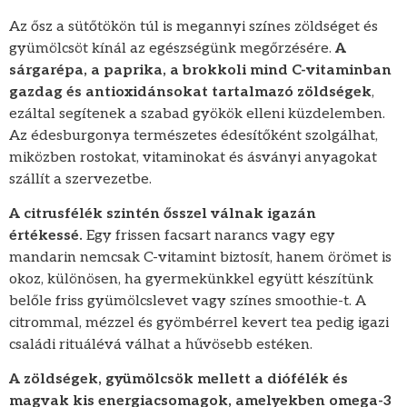
Az ősz a sütőtökön túl is megannyi színes zöldséget és
gyümölcsöt kínál az egészségünk megőrzésére.
A
sárgarépa, a paprika, a brokkoli mind C-vitaminban
gazdag és antioxidánsokat tartalmazó zöldségek
,
ezáltal segítenek a szabad gyökök elleni küzdelemben.
Az édesburgonya természetes édesítőként szolgálhat,
miközben rostokat, vitaminokat és ásványi anyagokat
szállít a szervezetbe.
A citrusfélék szintén ősszel válnak igazán
értékessé.
Egy frissen facsart narancs vagy egy
mandarin nemcsak C-vitamint biztosít, hanem örömet is
okoz, különösen, ha gyermekünkkel együtt készítünk
belőle friss gyümölcslevet vagy színes smoothie-t. A
citrommal, mézzel és gyömbérrel kevert tea pedig igazi
családi rituálévá válhat a hűvösebb estéken.
A zöldségek, gyümölcsök mellett a diófélék és
magvak kis energiacsomagok, amelyekben omega-3