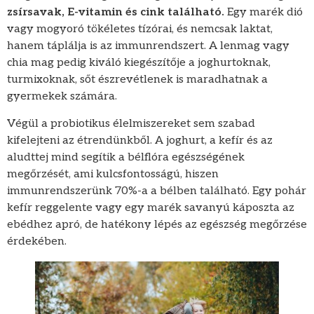
zsírsavak, E-vitamin és cink található.
Egy marék dió
vagy mogyoró tökéletes tízórai, és nemcsak laktat,
hanem táplálja is az immunrendszert. A lenmag vagy
chia mag pedig kiváló kiegészítője a joghurtoknak,
turmixoknak, sőt észrevétlenek is maradhatnak a
gyermekek számára.
Végül a probiotikus élelmiszereket sem szabad
kifelejteni az étrendünkből. A joghurt, a kefír és az
aludttej mind segítik a bélflóra egészségének
megőrzését, ami kulcsfontosságú, hiszen
immunrendszerünk 70%-a a bélben található. Egy pohár
kefír reggelente vagy egy marék savanyú káposzta az
ebédhez apró, de hatékony lépés az egészség megőrzése
érdekében.