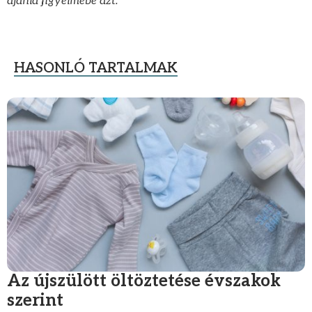
ajánld figyelmébe azt.
HASONLÓ TARTALMAK
Az újszülött öltöztetése évszakok
szerint