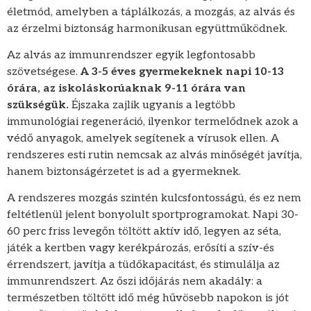
életmód, amelyben a táplálkozás, a mozgás, az alvás és
az érzelmi biztonság harmonikusan együttműködnek.
Az alvás az immunrendszer egyik legfontosabb
szövetségese.
A 3-5 éves gyermekeknek napi 10-13
órára, az iskoláskorúaknak 9-11 órára van
szükségük.
Éjszaka zajlik ugyanis a legtöbb
immunológiai regeneráció, ilyenkor termelődnek azok a
védő anyagok, amelyek segítenek a vírusok ellen. A
rendszeres esti rutin nemcsak az alvás minőségét javítja,
hanem biztonságérzetet is ad a gyermeknek.
A rendszeres mozgás szintén kulcsfontosságú, és ez nem
feltétlenül jelent bonyolult sportprogramokat. Napi 30-
60 perc friss levegőn töltött aktív idő, legyen az séta,
játék a kertben vagy kerékpározás, erősíti a szív-és
érrendszert, javítja a tüdőkapacitást, és stimulálja az
immunrendszert. Az őszi időjárás nem akadály: a
természetben töltött idő még hűvösebb napokon is jót