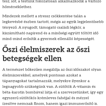
tesz, sőt, a testünk fokozatosan alkalmazkodik a változó
hőmérséklethez.
Mindezek mellett a stressz csökkentése talán a
legkevésbé észben tartott, mégis az egyik legjelentősebb
tényező. A nyugodt, támogató családi légkör, a
kiszámítható napirend és a minőségi együtt töltött idő
mind-mind erősítik a gyermek ellenálló képességét.
Őszi élelmiszerek az őszi
betegségek ellen
A természet bőkezűen megáldja az őszi időszakot olyan
élelmiszerekkel, amelyek pontosan azokat a
tápanyagokat tartalmazzák, melyekre ilyenkor a
legnagyobb szükségünk van. A sütőtök A-vitamin és
béta-karotin bombával látja el a szervezetünket, így egy
egyszerű sütőtökös krémleves fahéjjal és mézzel
ízesítve nemcsak finom, hanem igazi immunerősítő is.