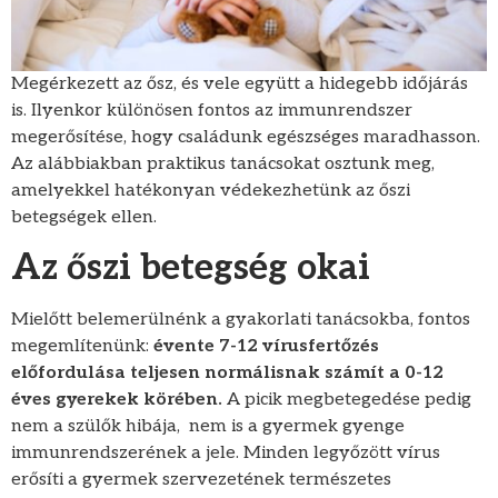
Megérkezett az ősz, és vele együtt a hidegebb időjárás
is. Ilyenkor különösen fontos az immunrendszer
megerősítése, hogy családunk egészséges maradhasson.
Az alábbiakban praktikus tanácsokat osztunk meg,
amelyekkel hatékonyan védekezhetünk az őszi
betegségek ellen.
Az őszi betegség okai
Mielőtt belemerülnénk a gyakorlati tanácsokba, fontos
megemlítenünk:
évente 7-12 vírusfertőzés
előfordulása teljesen normálisnak számít a 0-12
éves gyerekek körében.
A picik megbetegedése pedig
nem a szülők hibája, nem is a gyermek gyenge
immunrendszerének a jele. Minden legyőzött vírus
erősíti a gyermek szervezetének természetes