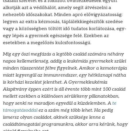
családi szeretet és a fokozott óvintézkedések együtt
alkotják azt a védőhálót, amely segít átvészelni a
nehezebb időszakokat. Minden apró elővigyázatosság:
legyen az extra kézmosás, táplálékkiegészítők szedése
vagy a közösségben töltött idő tudatos korlátozása, egy-
egy lépés a gyermek egészsége felé. Ezekben az
esetekben a megelőzés kulcsfontosságú.
Míg egy őszi megfázás a legtöbb család számára néhány
napos kellemetlenség, addig a leukémiás gyermekek szülei
minden tüsszentést félve figyelnek. Amikor a kemoterápia
miatt legyengül az immunrendszer, egy hétköznapi nátha
is kórházi kezelést jelenthet. A Gyermekleukémia
Alapítvány éppen ezért is áll évente több mint 100 család
mellett ezekben a különösen sérülékeny pillanatokban,
hogy senki ne maradjon egyedül a küzdelemben. A
te
támogatásoddal
ez a szám még több lehet. Ha pedig
ismersz olyan családot, akinek szüksége lenne a
családtámogatási programunkra, akkor arra kérünk, hogy