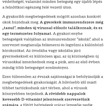
védettségét, valamint minden betegség egy újabb lépés
a felnőttkori egészség felé vezető úton.
A gyakoribb megbetegedések mögött azonban konkrét
okok húzódnak meg.
A gyerekek immunrendszere még
„tanul”, minden új vírussal először találkoznak, és ez
egy természetes folyamat.
A gyakori enyhe
betegségek valójában az immunrendszer “iskolái”, ahol a
szervezet megtanulja felismerni és legyőzni a különböző
kórokozókat. Az óvodába vagy iskolába járó
gyermekeknél ez különösen igaz, az új közösségben új
vírusokkal ismerkednek meg a picik, ami az első évben
mindig több betegséget eredményez.
Ezen túlmenően az évszak sajátosságai is befolyásolják a
megbetegedések gyakoriságát. A hűvösebb idő miatt
többet tartózkodunk zárt térben, ahol a vírusok
könnyebben terjednek.
A rövidebb nappalok
kevesebb D-vitamint jelentenek szervezetünk
számára
, a fűtött helyiségek száraz levegője pedig