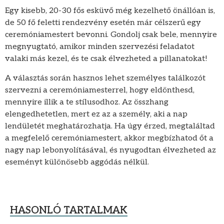
Egy kisebb, 20-30 fős esküvő még kezelhető önállóan is,
de 50 fő feletti rendezvény esetén már célszerű egy
ceremóniamestert bevonni. Gondolj csak bele, mennyire
megnyugtató, amikor minden szervezési feladatot
valaki más kezel, és te csak élvezheted a pillanatokat!
A választás során hasznos lehet személyes találkozót
szervezni a ceremóniamesterrel, hogy eldönthesd,
mennyire illik a te stílusodhoz. Az összhang
elengedhetetlen, mert ez az a személy, aki a nap
lendületét meghatározhatja. Ha úgy érzed, megtaláltad
a megfelelő ceremóniamestert, akkor megbízhatod őt a
nagy nap lebonyolításával, és nyugodtan élvezheted az
eseményt különösebb aggódás nélkül.
HASONLÓ TARTALMAK