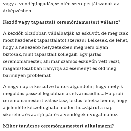
vagy a vendégfogadás, szintén szerepet játszanak az
árképzésben.
Kezdő vagy tapasztalt ceremóniamestert válassz?
A kezdők olcsóbban vállalhatják az esküvőt, de még csak
most kezdenek tapasztalatot szerezni. Lelkesek, de lehet,
hogy a nehezebb helyzetekben még nem olyan
biztosak, mint tapasztalt kollégáik. Egy jártas
ceremóniamester, aki már számos esküvőn vett részt,
magabiztosabban irányítja az eseményt és old meg
bármilyen problémát.
A nagy napra készülve fontos átgondolni, hogy melyik
megoldás passzol legjobban az elvárásaidhoz. Ha profi
ceremóniamestert választasz, biztos lehetsz benne, hogy
a jelenléte kézzelfogható módon hozzájárul a nap
sikeréhez és az ifjú pár és a vendégek nyugalmához.
Mikor tanácsos ceremóniamestert alkalmazni?