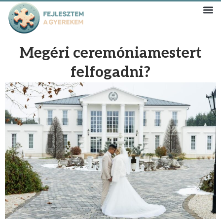
Megéri ceremóniamestert
felfogadni?