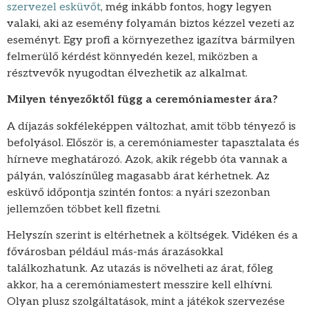
szervezel esküvőt
, még inkább fontos, hogy legyen
valaki, aki az esemény folyamán biztos kézzel vezeti az
eseményt. Egy profi a környezethez igazítva bármilyen
felmerülő kérdést könnyedén kezel, miközben a
résztvevők nyugodtan élvezhetik az alkalmat.
Milyen tényezőktől függ a ceremóniamester ára?
A díjazás sokféleképpen változhat, amit több tényező is
befolyásol. Először is, a ceremóniamester tapasztalata és
hírneve meghatározó. Azok, akik régebb óta vannak a
pályán, valószínűleg magasabb árat kérhetnek. Az
esküvő időpontja szintén fontos: a nyári szezonban
jellemzően többet kell fizetni.
Helyszín szerint is eltérhetnek a költségek. Vidéken és a
fővárosban például más-más árazásokkal
találkozhatunk. Az utazás is növelheti az árat, főleg
akkor, ha a ceremóniamestert messzire kell elhívni.
Olyan plusz szolgáltatások, mint a játékok szervezése