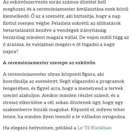
Az esküvőszervezés során számos döntést kell
meghozni, és a ceremóniamester kiválasztása ezek közül
kiemelkedő. Ő az a személy, aki biztosítja, hogy a nap
flottul menjen végbe. Feladata sokrétű: az időhatárok
betartatásától kezdve a vendégek irányításáig
bezárólag mindent magára vállal. De vajon mitől függ az
ő árazása, és valójában megéri-e őt fogadni a nagy
napra?
A ceremóniamester szerepe az esküvőn
A ceremóniamester olyan központi figura, aki
koordinálja az eseményt. Segít eligazodni a programok
tengerében, és figyel arra, hogy a menetrend a tervek
szerint alakuljon. Amikor minden részlet számít, és a
stressz elkerülése a cél, sokan döntenek úgy, hogy egy
szakemberre bízzák magukat. Képzeld el, milyen teher
lenne, ha minden ilyen teendő a te válladon nyugodna.
Ha elegáns helyszínen, például a
Le Til Kúriában