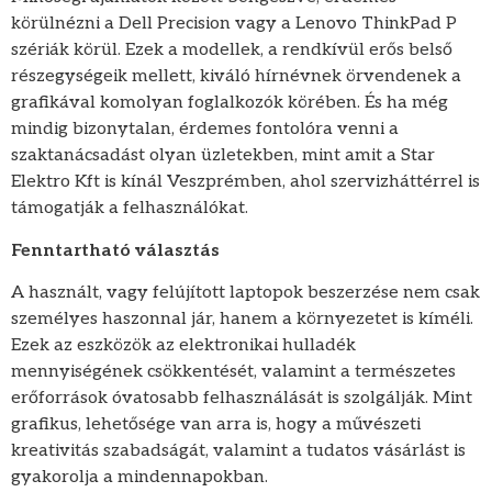
körülnézni a Dell Precision vagy a Lenovo ThinkPad P
szériák körül. Ezek a modellek, a rendkívül erős belső
részegységeik mellett, kiváló hírnévnek örvendenek a
grafikával komolyan foglalkozók körében. És ha még
mindig bizonytalan, érdemes fontolóra venni a
szaktanácsadást olyan üzletekben, mint amit a Star
Elektro Kft is kínál Veszprémben, ahol szervizháttérrel is
támogatják a felhasználókat.
Fenntartható választás
A használt, vagy felújított laptopok beszerzése nem csak
személyes haszonnal jár, hanem a környezetet is kíméli.
Ezek az eszközök az elektronikai hulladék
mennyiségének csökkentését, valamint a természetes
erőforrások óvatosabb felhasználását is szolgálják. Mint
grafikus, lehetősége van arra is, hogy a művészeti
kreativitás szabadságát, valamint a tudatos vásárlást is
gyakorolja a mindennapokban.