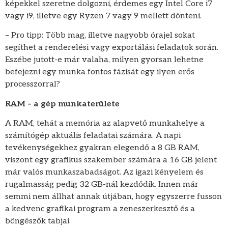
képekkel szeretne dolgozni, érdemes egy Intel Core i7
vagy i9, illetve egy Ryzen 7 vagy 9 mellett dönteni.
– Pro tipp: Több mag, illetve nagyobb órajel sokat
segíthet a renderelési vagy exportálási feladatok során.
Eszébe jutott-e már valaha, milyen gyorsan lehetne
befejezni egy munka fontos fázisát egy ilyen erős
processzorral?
RAM – a gép munkaterülete
A RAM, tehát a memória az alapvető munkahelye a
számítógép aktuális feladatai számára. A napi
tevékenységekhez gyakran elegendő a 8 GB RAM,
viszont egy grafikus szakember számára a 16 GB jelent
már valós munkaszabadságot. Az igazi kényelem és
rugalmasság pedig 32 GB-nál kezdődik. Innen már
semmi nem állhat annak útjában, hogy egyszerre fusson
a kedvenc grafikai program a zeneszerkesztő és a
böngészők tabjai.