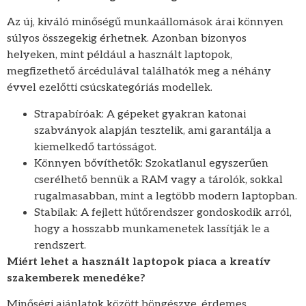
Az új, kiváló minőségű munkaállomások árai könnyen
súlyos összegekig érhetnek. Azonban bizonyos
helyeken, mint például a használt laptopok,
megfizethető árcédulával találhatók meg a néhány
évvel ezelőtti csúcskategóriás modellek.
Strapabíróak: A gépeket gyakran katonai
szabványok alapján tesztelik, ami garantálja a
kiemelkedő tartósságot.
Könnyen bővíthetők: Szokatlanul egyszerűen
cserélhető bennük a RAM vagy a tárolók, sokkal
rugalmasabban, mint a legtöbb modern laptopban.
Stabilak: A fejlett hűtőrendszer gondoskodik arról,
hogy a hosszabb munkamenetek lassítják le a
rendszert.
Miért lehet a használt laptopok piaca a kreatív
szakemberek menedéke?
Minőségi ajánlatok között böngészve, érdemes