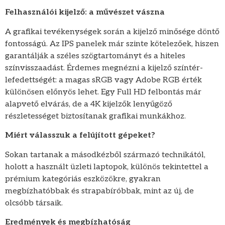
Felhasználói kijelző: a művészet vászna
A grafikai tevékenységek során a kijelző minősége döntő
fontosságú. Az IPS panelek már szinte kötelezőek, hiszen
garantálják a széles szögtartományt és a hiteles
színvisszaadást. Érdemes megnézni a kijelző színtér-
lefedettségét: a magas sRGB vagy Adobe RGB érték
különösen előnyös lehet. Egy Full HD felbontás már
alapvető elvárás, de a 4K kijelzők lenyűgöző
részletességet biztosítanak grafikai munkákhoz.
Miért válasszuk a felújított gépeket?
Sokan tartanak a másodkézből származó technikától,
holott a használt üzleti laptopok, különös tekintettel a
prémium kategóriás eszközökre, gyakran
megbízhatóbbak és strapabíróbbak, mint az új, de
olcsóbb társaik.
Eredmények és megbízhatóság