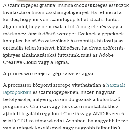
A számítógépes grafikai munkákhoz szükséges eszközök
kiválasztása finom összhangot igényel. Ha felmerül a
kérdés, hogy milyen számítógép lehet ideális, fontos
átgondolni, hogy nem csak a külső megjelenés vagy a
márkanév játszik döntő szerepet. Ezeknek a gépeknek
komplex, belső összetevőinek harmóniája biztosítja az
optimális teljesítményt, különösen, ha olyan erőforrás-
igényes alkalmazásokat futtatunk, mint az Adobe
Creative Cloud vagy a Figma.
A processzor ereje: a gép szíve és agya
A processzor központi szerepe vitathatatlan a
használt
laptopokban
és számítógépekben, hiszen nagyban
befolyásolja, milyen gyorsan dolgoznak a különböző
programok. Grafikai vagy tervezési munkálatokhoz
ajánlott legalább egy Intel Core i5 vagy AMD Ryzen 5
szintű CPU-ra támaszkodni. Azonban, ha nagyobb terve
van a rétegek kezelésével vagy nagyobb felbontású