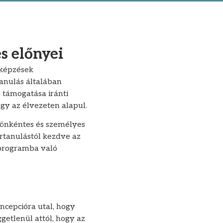
és előnyei
 képzések
tanulás általában
s támogatása iránti
gy az élvezeten alapul.
, önkéntes és személyes
ertanulástól kezdve az
 programba való
oncepcióra utal, hogy
getlenül attól, hogy az