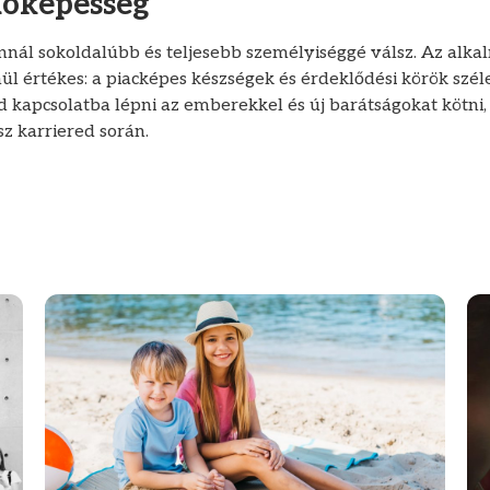
óképesség
annál sokoldalúbb és teljesebb személyiséggé válsz. Az alk
ül értékes: a piacképes készségek és érdeklődési körök szél
kapcsolatba lépni az emberekkel és új barátságokat kötni
sz karriered során.