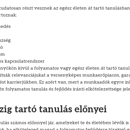
tudatosan részt vesznek az egész életen át tartó tanulásba
rtoznak:
sedés
szség
ió
om
es kapcsolatrendszer
nyökön kívül a folyamatos vagy egész életen át tartó tanul
ítsák relevanciájukat a versenyképes munkaerőpiacon, gar
ést karrierjükben. Ez azért van, mert a munkaadók egyre in
n folyamatos tanulás és fejlődés iránti elkötelezettsége jel
zig tartó tanulás előnyei
nulás számos előnnyel jár, amelyeket te és életében lévők i
ok, ha elkötelezed magad a folyamatos fejlődésre törekvő