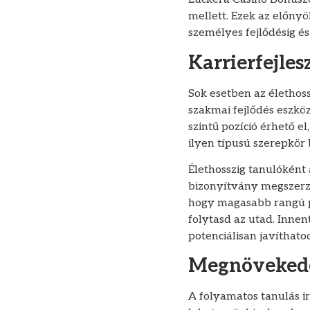
mellett. Ezek az előny
személyes fejlődésig é
Karrierfejles
Sok esetben az élethos
szakmai fejlődés eszkö
szintű pozíció érhető e
ilyen típusú szerepkör 
Élethosszig tanulóként
bizonyítvány megszerzé
hogy magasabb rangú po
folytasd az utad. Innen
potenciálisan javíthato
Megnövekede
A folyamatos tanulás i