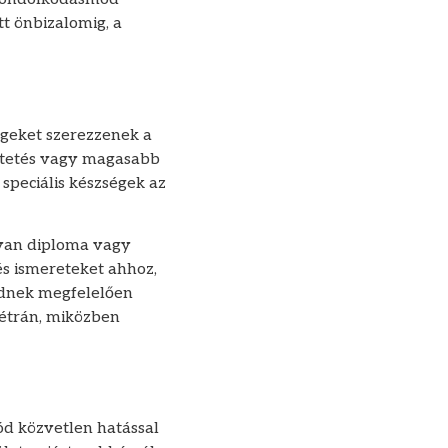
t önbizalomig, a
égeket szerezzenek a
ptetés vagy magasabb
 speciális készségek az
lyan diploma vagy
és ismereteket ahhoz,
rödnek megfelelően
létrán, miközben
ód közvetlen hatással