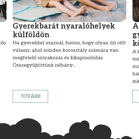
Gyerekbarát nyaralóhelyek
A
külföldön
g
k
tős
Ha gyerekkel utaznál, fontos, hogy olyan úti célt
válassz, ahol minden korosztály számára van
A 
megfelelő szórakozás és kikapcsolódás.
mé
Összegyűjtöttünk néhány...
mi
hi
ink
TOVÁBB