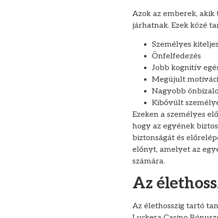
Azok az emberek, akik 
járhatnak. Ezek közé ta
Személyes kitelje
Önfelfedezés
Jobb kognitív egé
Megújult motivác
Nagyobb önbizal
Kibővült személy
Ezeken a személyes elő
hogy az egyének biztos
biztonságát és előrelép
előnyt, amelyet az egyé
számára.
Az élethoss
Az élethosszig tartó ta
Luckera Casino Bónusz