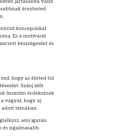
ületen jártasabbá válsz
tosabbnak érezheted
n.
lönböző koncepciókat
olna. Ez a motiváció
zerzett készségeidet és
zed, hogy az életed túl
éseidet. Szánj időt
ek őszintén érdekelnek
 a vágyat, hogy új
y adott témában.
lalkozz, ami igazán
b és izgalmasabb.