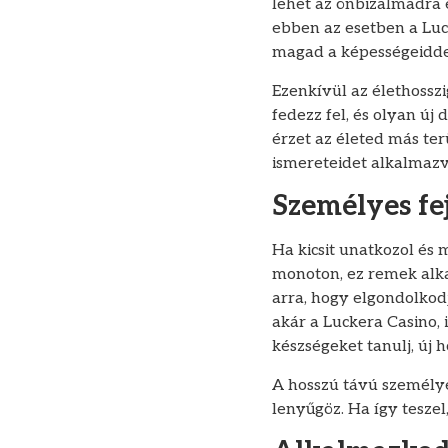
lehet az önbizalmadra é
ebben az esetben a Luc
magad a képességeidde
Ezenkívül az élethossz
fedezz fel, és olyan új
érzet az életed más ter
ismereteidet alkalmazva
Személyes fe
Ha kicsit unatkozol és
monoton, ez remek alkal
arra, hogy elgondolkod
akár a Luckera Casino, 
készségeket tanulj, új 
A hosszú távú személye
lenyűgöz. Ha így teszel