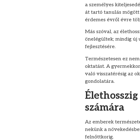
a személyes kiteljesedé
át tartó tanulás mögött
érdemes évről évre több
Más szóval, az élethos
önelégültek; mindig új
fejlesztésére.
Természetesen ez nem a
oktatást. A gyermekkori
való visszatérésig az 
gondolatára.
Élethosszig
számára
Az emberek természetes
nekünk a növekedésbe
felnőttkorig.