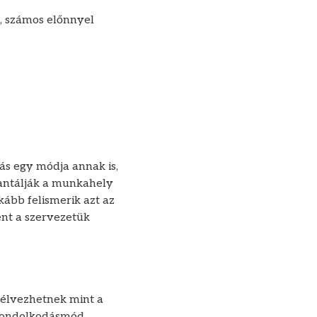
n, számos előnnyel
ás egy módja annak is,
antálják a munkahely
kább felismerik azt az
ent a szervezetük
s élvezhetnek mint a
 gondolkodásmód