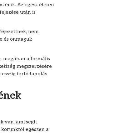
örténik. Az egész életen
fejezése után is
fejezettnek, nem
ére és önmaguk
ja magában a formális
gzettség megszerzésére
osszig tartó tanulás
yének
k van, ami segít
l korunktól egészen a