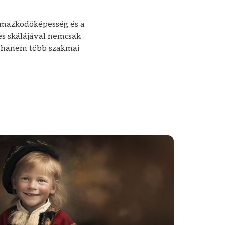
almazkodóképesség és a
es skálájával nemcsak
, hanem több szakmai