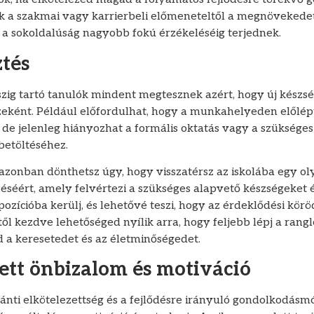
ök a szakmai vagy karrierbeli előmeneteltől a megnövekedet
s a sokoldalúság nagyobb fokú érzékeléséig terjednek.
ztés
szig tartó tanulók mindent megtesznek azért, hogy új készs
zeként. Például előfordulhat, hogy a munkahelyeden előlé
l, de jelenleg hiányozhat a formális oktatás vagy a szükséges
betöltéséhez.
 azonban dönthetsz úgy, hogy visszatérsz az iskolába egy o
séért, amely felvértezi a szükséges alapvető készségeket 
zícióba kerülj, és lehetővé teszi, hogy az érdeklődési kö
től kezdve lehetőséged nyílik arra, hogy feljebb lépj a rang
d a keresetedet és az életminőségedet.
tt önbizalom és motiváció
ránti elkötelezettség és a fejlődésre irányuló gondolkodásm