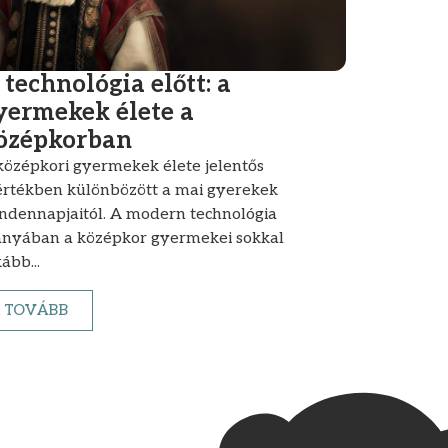
 technológia előtt: a
yermekek élete a
özépkorban
középkori gyermekek élete jelentős
rtékben különbözött a mai gyerekek
ndennapjaitól. A modern technológia
ányában a középkor gyermekei sokkal
ább...
TOVÁBB