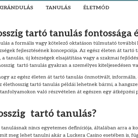
KIRÁNDULÁS
TANULÁS
ÉLETMÓD
sszig tartó tanulás fontossága 
anulás a formális vagy kötelező oktatáson túlmutató további
égek fejlesztésének koncepciója. Az egész életen át tartó 
 a tanulás, új készségek elsajátítása vagy a szakmai fejlődé
hosszig tartó tanulás gyakran a személyes kiteljesedésen va
hogy az egész életen át tartó tanulás önmotivált, informális
 élethosszig tartó tanulás példái lehetnek bármi, a hangsz
ő tanfolyamokon való részvételen át egészen egy átképzési
osszig tartó tanulás?
ó tanulásnak nincs egyetemes definíciója, általában arra a k
mit meg lehet tanulni akár a Luckera Casino esetében is, füg