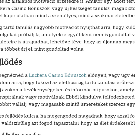
s az általános motiváció érzetedre is. Amikor egy adott ter
kera Casino Bónuszok, vagy új készséget tanulsz, magabiz
l kapcsolatban mind a személyes, mind a szakmai életedbe
ig tartó tanulás nagyobb motivációt nyújthat arra, hogy kü
 dolgokat próbálj ki, amelyekre egyébként nem is gondoltál v
ületeire is átragadhat, lehetővé téve, hogy az újonnan megs
 többet érj el, mint gondoltad volna.
jlődés
 megnéznéd a
Luckera Casino Bónuszok
előnyeit, vagy úgy ér
om arra, hogy fokozd az élethosszig tartó tanulási erőfeszít
j azokon a tevékenységeken és információtípusokon, amely
inspirálnak vagy motiválnak. Ebből kiindulva felfedezheted
hobbit vállalj, vagy magasabb szintű ismereteket szerezz eg
s fejlődés kulcsa, ha megengeded magadnak, hogy azzal fog
, valószínűleg azt fogod tapasztalni, hogy az élet érdekeseb