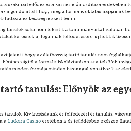
s, a szakmai fejlődés és a karrier előmozdítása érdekében t
 az a gondolat áll, hogy még a formális oktatás napjainak be
 tudásra és készségre szert tenni.
szig tanulók soha nem tekintik a tanulmányaikat valóban be
 utakat keresnek új fogalmak felfedezésére, új hobbik űzés
zt jelenti, hogy az élethosszig tartó tanulás nem foglalhat
 kíváncsiságtól a formális iskoláztatáson át a felsőfokú vé
oktatás minden formája minden bizonnyal vonatkozik az életh
 tartó tanulás: Előnyök az eg
 tanulók. Kíváncsiságunk és felfedezési és tanulási vágyun
n a
Luckera Casino
esetében is és fejlődésben egészen fiata