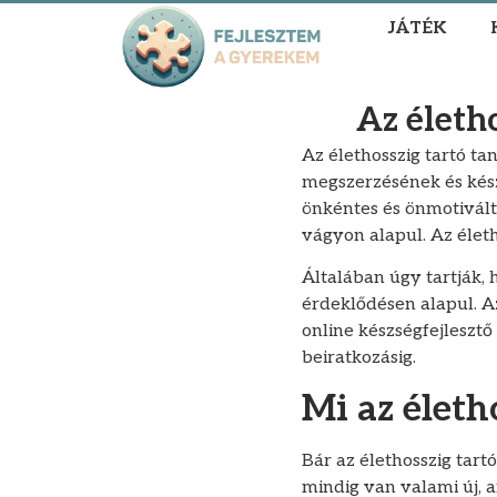
JÁTÉK
Az életho
Az élethosszig tartó t
megszerzésének és készs
önkéntes és önmotivált,
vágyon alapul. Az élet
Általában úgy tartják, 
érdeklődésen alapul. Az
online készségfejleszt
beiratkozásig.
Mi az életh
Bár az élethosszig tart
mindig van valami új, a