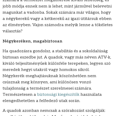
számára a természet megismerése kiváló lehetőség, és
jobb módja ennek nem is lehet, mint járművel belevetni
magunkat a vadonba. Sokak számára már világos, hogy
a négykerekű vagy a kétkerekű az igazi útitársuk ebben
az élményben. Vajon számodra melyik lenne a tökéletes
választás?
Négykeréken, magabiztosan
Ha quadozásra gondolsz, a stabilitás és a sokoldalúság
biztosan eszedbe jut. A quadok, vagy más néven ATV-k,
kiváló teljesítményűek különféle terepeken, legyen szó
meredek hegyi utakról vagy homokos síkról.
Négykerék-meghajtásuknak köszönhetően nem
csúsznak meg könnyen, ami különösen vonzó
tulajdonság a természet szerelmesei számára.
Természetesen a
biztonsági kiegészítők
használata
elengedhetetlen a felfedező utak során.
A quadok azonban nemcsak a szórakozást szolgálják: