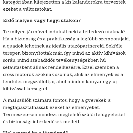
kategóriában kifejezetten a kis kalandorokra tervezték
ezeket a változatokat.
Erdő mélyén vagy hegyi utakon?
Te milyen járművel indulnál neki a felfedező utaknak?
Ha a biztonság és a praktikusság a legfőbb szempontjaid,
a quadok lehetnek az ideális utazópartnereid. Sokféle
terepen bizonyítottak már, így mind az aktív kihívások
során, mind szabadidős tevékenységekben hű
sétautasként állnak rendelkezésre. Ezzel szemben a
cross motorok azoknak szólnak, akik az élmények és a
lendület megszállottjai, ahol minden kanyar egy új
kihívással kecsegtet.
A mai szülők számára fontos, hogy a gyerekek is
megtapasztalhassák ezeket az élményeket.
Természetesen mindezt megfelelő szülői felügyelettel
és biztonsági intézkedések mellett.