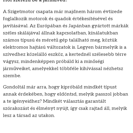
Hol szerezd be a járműved?
A Szigetmotor csapata már majdnem három évtizede
foglalkozik motorok és quadok értékesítésével és
javításával. Az Európában és Japánban gyártott márkák
széles skálájával állnak kapcsolatban, kínálatukban
számos típusú és méretű gép található meg, köztük
elektromos hajtású változatok is. Legyen bármelyik is a
szívedhez közelálló eszköz, a kertednél szélesebb térre
vágysz, mindenképpen próbáld ki a minőségi
járműveiket, amelyekkel többféle kihívással nézhetsz
szembe.
Gondoltál már arra, hogy kipróbáld mindkét típust
annak érdekében, hogy eldöntsd, melyik passzol jobban
a te igényeidhez? Mindkét választás garantált
szórakozást és élményt nyújt, így csak rajtad áll, melyik
lesz a társad az utakon.