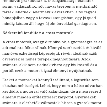
rendkívül praktikusak is. Mezőgazdasági feladatok
során, vadászathoz, sőt, havas terepen is megbízható
társak lehetnek. Akármelyik évszakban, a tél fagyos
hónapjaiban vagy a tavaszi zsongásban, egy jó quad
mindig készen áll, hogy új élményekkel gazdagítson.
Kétkerekű lendület: a cross motorok
A cross motorok, avagy dirt bike-ok, a gyorsaságra és az
adrenalinra fókuszálnak. Könnyű szerkezetük és kiváló
manőverezhetőségi képességük révén ideálisak szűk
ösvények és nehéz terepek meghódítására. Azok
számára, akik nem riadnak vissza egy kis kosztól és a
portól, ezek a motorok igazi élményt nyújthatnak.
Ezeket a motorokat könnyű szállítani, a logisztika sem
okozhat nehézséget. Lehet, hogy nem a hátsó udvarban
kezdődik a motorral való kalandozás, de a megszerzett
élmény minden erőfeszítésért kárpótol. Gyermekek
számára is elérhetők változatok, hiszen a gyerek motor