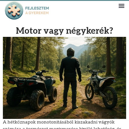
Motor vagy négykerék?
A hétköznapok monotonitásából kiszakadni vágyók